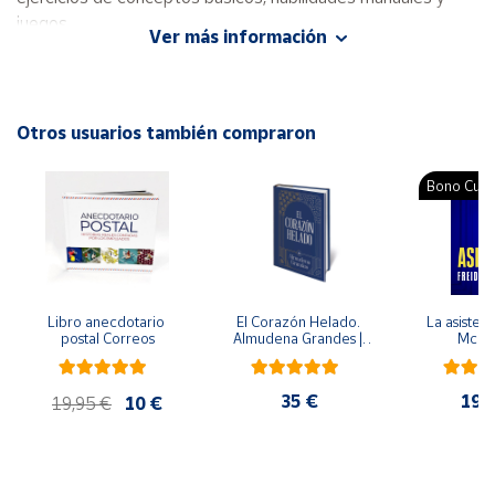
juegos.
Ver más información
Cuenta
Autor: Mario Martínez-Losa Beriain
Editorial: CEPE
Área
ISBN: 9788478699117
Otros usuarios también compraron
cliente
Idioma: Español
Bono Cultu
Ubicación
Península
y
Baleares
Libro anecdotario 
El Corazón Helado. 
La asistent
Canarias,
postal Correos
Almudena Grandes | 
McFa
Edición especial de 
Ceuta y
lujo | Libro con sello y 
Melilla
matasellos
35 €
19,
19,95 €
10 €