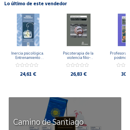
Lo último de este vendedor
Inercia psicológica. 
Psicoterapia de la 
Profesorado,
Entrenamiento 
violencia filio-
postmode
Emocional para la 
parental. Entre el 
Cambian los
Igualdad de Género.
secreto y la 
cambi
vergüenza.
profes
24,61 €
26,83 €
30,
Camino de Santiago