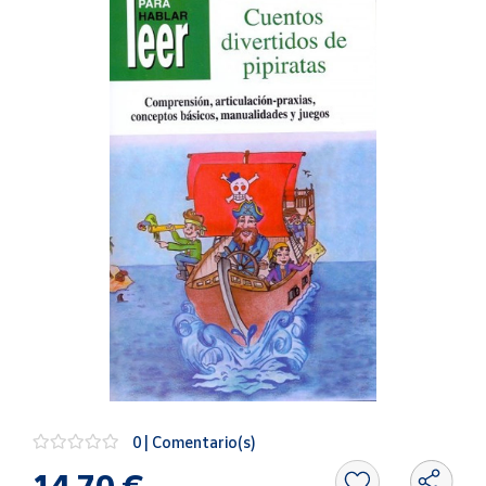
Artesanía
Oficina y
Papelería
Para Canarias,
Ceuta y Melilla
Más
populares
Bono
Cultural
Nuestros
vendedores
Las
novedades
de Correos
Market
0 | Comentario(s)