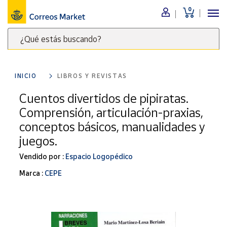
0
Menú
¿Qué estás buscando?
Nuestro
catálogo
Escribe
palabras
INICIO
LIBROS Y REVISTAS
clave
Alimentación
para
Cuentos divertidos de pipiratas.
Bebidas
buscar
Comprensión, articulación-praxias,
Ocio y cultura
productos
conceptos básicos, manualidades y
en
Juguetes y
juegos.
juegos
Correos
Market
Libros y
Vendido por :
Espacio Logopédico
.
revistas
Marca :
CEPE
Merchandising
y regalos
Tienda de
Correos