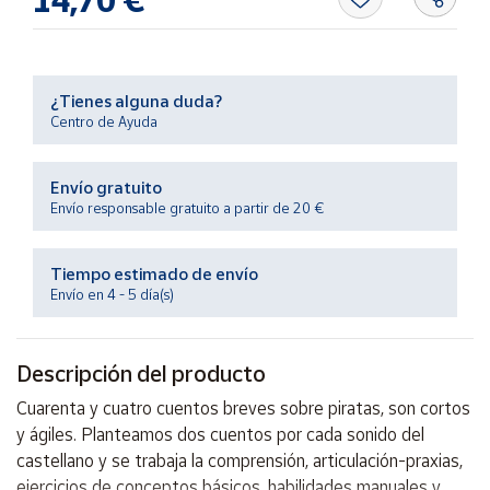
14,70 €
Productos
Solidarios
Ayuda
¿Tienes alguna duda?
Centro de Ayuda
Centro
de ayuda
Envío gratuito
Envío responsable gratuito a partir de 20 €
Contacto
Tiempo estimado de envío
Vendedores
Envío en 4 - 5 día(s)
Mapa de
vendedores
Descripción del producto
Hazte
Cuarenta y cuatro cuentos breves sobre piratas, son cortos
vendedor
y ágiles. Planteamos dos cuentos por cada sonido del
Área
castellano y se trabaja la comprensión, articulación-praxias,
vendedor
ejercicios de conceptos básicos, habilidades manuales y