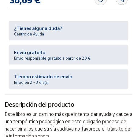
36,69 €
Productos
Solidarios
Ayuda
¿Tienes alguna duda?
Centro de Ayuda
Centro
de ayuda
Envío gratuito
Envío responsable gratuito a partir de 20 €
Contacto
Tiempo estimado de envío
Vendedores
Envío en 2 - 3 día(s)
Mapa de
vendedores
Descripción del producto
Hazte
Este libro es un camino más que intenta dar ayuda y cauce a
vendedor
una terapéutica pedagógica en este obligado proceso de
Área
hacer oír a los que su vía auditiva no favorece el tránsito de
vendedor
la información sonora.