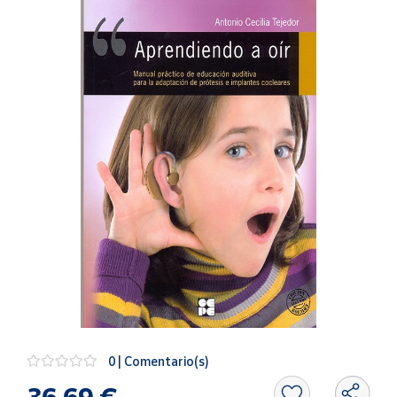
Artesanía
Oficina y
Papelería
Para Canarias,
Ceuta y Melilla
Más
populares
Bono
Cultural
Nuestros
vendedores
Las
novedades
de Correos
Market
0 | Comentario(s)