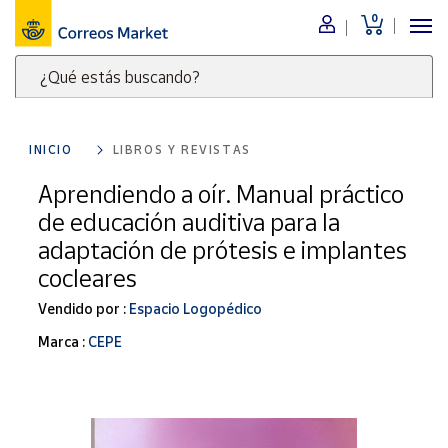
0
Menú
¿Qué estás buscando?
Nuestro
catálogo
Escribe
palabras
INICIO
LIBROS Y REVISTAS
clave
Alimentación
para
Aprendiendo a oír. Manual práctico
Bebidas
buscar
de educación auditiva para la
Ocio y cultura
productos
adaptación de prótesis e implantes
en
Juguetes y
cocleares
juegos
Correos
Market
Libros y
Vendido por :
Espacio Logopédico
.
revistas
Marca :
CEPE
Merchandising
y regalos
Tienda de
Correos