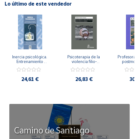
Lo último de este vendedor
Inercia psicológica. 
Psicoterapia de la 
Profesorado,
Entrenamiento 
violencia filio-
postmode
Emocional para la 
parental. Entre el 
Cambian los
Igualdad de Género.
secreto y la 
cambi
vergüenza.
profes
24,61 €
26,83 €
30,
Camino de Santiago