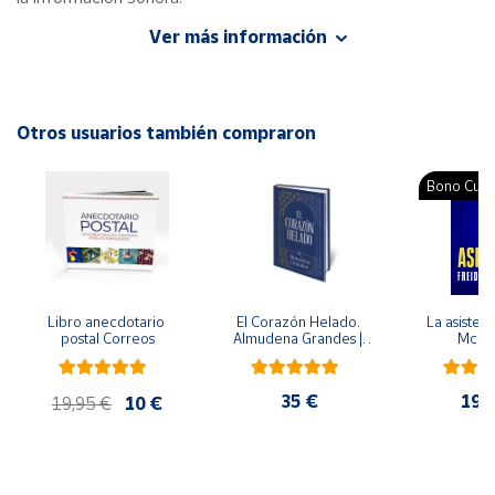
Ver más información
Autor: Antonio Cecilia Tejedor
Cuenta
Editorial: CEPE
ISBN: 9788478694709
Área
Idioma: Español
Otros usuarios también compraron
cliente
Bono Cultu
Ubicación
Península
y
Baleares
Libro anecdotario 
El Corazón Helado. 
La asistent
Canarias,
postal Correos
Almudena Grandes | 
McFa
Edición especial de 
Ceuta y
lujo | Libro con sello y 
Melilla
matasellos
35 €
19,
19,95 €
10 €