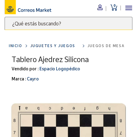
0
Menú
¿Qué estás buscando?
Nuestro
catálogo
Escribe
palabras
INICIO
JUGUETES Y JUEGOS
JUEGOS DE MESA
clave
Alimentación
para
Tablero Ajedrez Silicona
Bebidas
buscar
Ocio y cultura
Vendido por :
Espacio Logopédico
productos
en
Juguetes y
Marca :
Cayro
juegos
Correos
Market
Libros y
.
revistas
Merchandising
y regalos
Tienda de
Correos