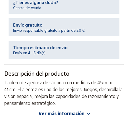
¿Tienes alguna duda?
Productos
Solidarios
Centro de Ayuda
Envío gratuito
Ayuda
Envío responsable gratuito a partir de 20 €
Centro
de ayuda
Tiempo estimado de envío
Envío en 4 - 5 día(s)
Contacto
Descripción del producto
Vendedores
Tablero de ajedrez de silicona con medidas de 45cm x
45cm. El ajedrez es uno de los mejores Juegos, desarrolla la
Mapa de
vendedores
visión espacial, mejora las capacidades de razonamiento y
pensamiento estratégico.
Hazte
vendedor
Ver más información
Área
EAN: 8422878010998
vendedor