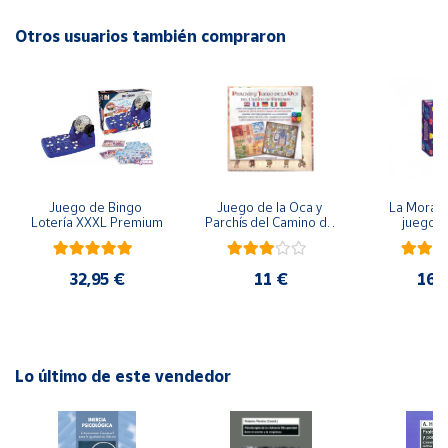
Advertencias:
No recomendable para niños menores de 3 años. Contiene
Otros usuarios también compraron
Cuenta
piezas pequeñas. Peligro de asfixia
Área
cliente
Ubicación
Juego de Bingo 
Juego de la Oca y 
La Morada
Lotería XXXL Premium
Parchís del Camino de 
juego 
Península
Santiago
y
Baleares
32,95 €
11 €
16,
Canarias,
Ceuta y
Melilla
Lo último de este vendedor