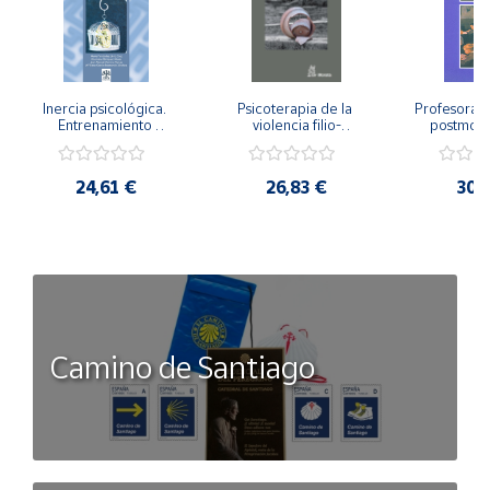
Inercia psicológica. 
Psicoterapia de la 
Profesorado,
Entrenamiento 
violencia filio-
postmode
Emocional para la 
parental. Entre el 
Cambian los
Igualdad de Género.
secreto y la 
cambi
vergüenza.
profes
24,61 €
26,83 €
30,
Camino de Santiago