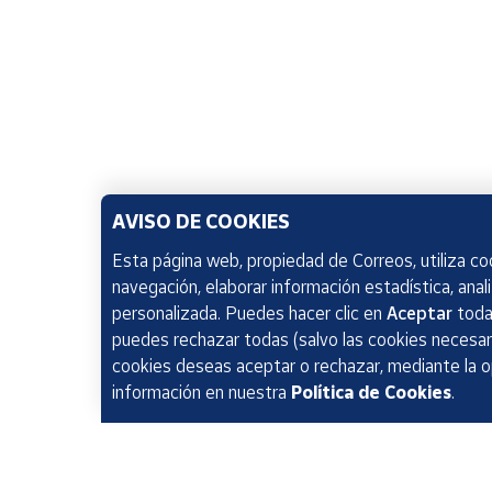
AVISO DE COOKIES
Esta página web, propiedad de Correos, utiliza coo
navegación, elaborar información estadística, anal
personalizada. Puedes hacer clic en
Aceptar
todas
puedes rechazar todas (salvo las cookies necesari
cookies deseas aceptar o rechazar, mediante la 
información en nuestra
Política de Cookies
.