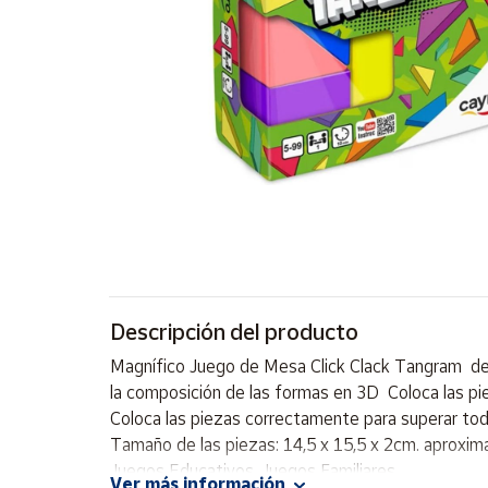
Artesanía
Oficina y
Papelería
Para Canarias,
Ceuta y Melilla
Más
populares
Bono
Cultural
Descripción del producto
Nuestros
vendedores
Magnífico Juego de Mesa Click Clack Tangram de C
Las
la composición de las formas en 3D Coloca las pi
novedades
Coloca las piezas correctamente para superar tod
de Correos
Market
Tamaño de las piezas: 14,5 x 15,5 x 2cm. aproxim
Juegos Educativos, Juegos Familiares
Ver más información