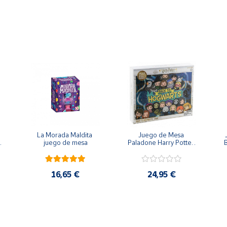
ngram - Cayro
, 7 piezas de Tangram de colores y formas variadas y 54 tarjetas 
ram - Cayro
 geométricas: cinco triángulos, un cuadrado y un paralelogramo. El
rponerlas ni dejar ninguna sin usar.
figura de la carta.
La Morada Maldita 
Juego de Mesa 
 
juego de mesa
Paladone Harry Potter 
B
Regreso a Hogwarts
, en las cartas tienes para elegir
16,65 €
24,95 €