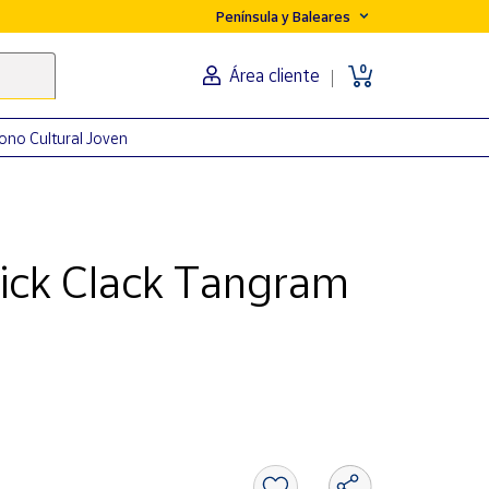
Península y Baleares
0
Área cliente
ono Cultural Joven
ick Clack Tangram