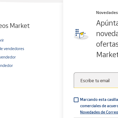
Novedades
Apúnta
eos Market
noveda
rir
oferta
e vendedores
Marke
vendedor
endedor
Escribe tu email
Marcando esta casilla
comerciales de acuer
Novedades de Correo