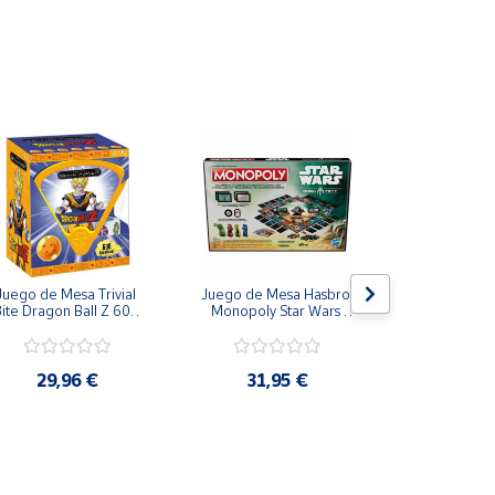
de reto.
 objetivo es crear siluetas de objetos, animales,
Juego de Mesa Trivial 
Juego de Mesa Hasbro 
Juego de
ite Dragon Ball Z 600 
Monopoly Star Wars 
Paladone Par
Preguntas Español
Boba Fett Mandalorian
Potter Casas  
Ravenclaw, Hu
Gryffi
29,96 €
31,95 €
23,9