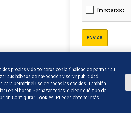
Verificación reCAPTCH
ENVIAR
kies propias y de terceros con la finalidad de permitir su
izar sus hábitos de navegación y servir publicidad
 para permitir el uso de todas las cookies. También
as) en el botón Rechazar todas, o elegir qué tipo de
opción
Configurar Cookies.
Puedes obtener más