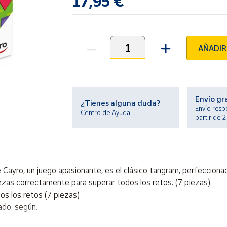
17,95 €
AÑADIR
Unidades
Envío gr
¿Tienes alguna duda?
Envío resp
Centro de Ayuda
partir de 
ayro, un juego apasionante, es el clásico tangram, perfeccionad
ezas correctamente para superar todos los retos. (7 piezas).
os los retos (7 piezas)
ado. según.