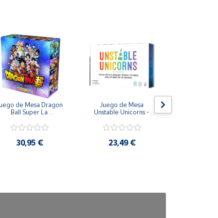
la presencia de piezas pequeñas que pueden ser
uego de Mesa Dragon 
Juego de Mesa 
Peluche ele
Ball Super La 
Unstable Unicorns - 
Real FX To
supervivencia del 
Asmodee
Puppetronic
niverso en Castellano - 
Topi Games
30,95 €
23,49 €
73