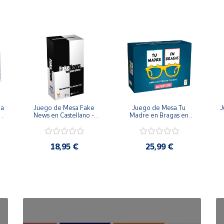
tus familiares o amigos.
 menores de 3 años, debido a que existe peligro de asfixia por 
articulo al niño/a.
de un adulto.
cance de los niños.
de la Comunidad Europea.
a 
Juego de Mesa Fake 
Juego de Mesa Tu 
J
es de dar al niño.
News en Castellano - 
Madre en Bragas en 
Topi Games
Castellano - Topi 
ticas.
Games
u
18,95 €
25,99 €