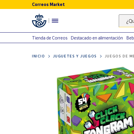
Correos Market
Menú
¿Qu
Nuestro
catálogo
Tienda de Correos
Destacado en alimentación
Beb
Alimentación
INICIO
JUGUETES Y JUEGOS
JUEGOS DE M
Bebidas
Ocio y cultura
Juguetes y
juegos
Libros y
revistas
Merchandising
y regalos
Tienda de
Correos