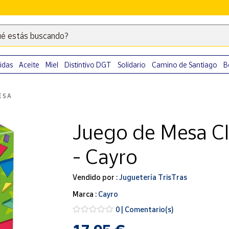
é estás buscando?
Escribe
palabras
clave
idas
Aceite
Miel
Distintivo DGT
Solidario
Camino de Santiago
B
para
buscar
ESA
productos
en
Juego de Mesa Cl
Correos
Market
- Cayro
.
Vendido por :
Juguetería TrisTras
Marca :
Cayro
0 | Comentario(s)