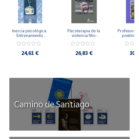
Inercia psicológica. 
Psicoterapia de la 
Profesorado,
Entrenamiento 
violencia filio-
postmode
Emocional para la 
parental. Entre el 
Cambian los
Igualdad de Género.
secreto y la 
cambi
vergüenza.
profes
24,61 €
26,83 €
30,
Camino de Santiago