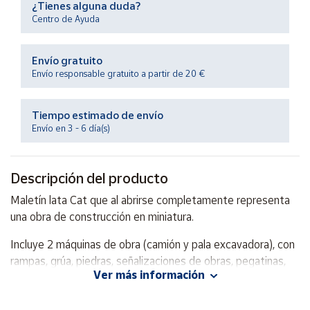
¿Tienes alguna duda?
Productos
Solidarios
Centro de Ayuda
Envío gratuito
Ayuda
Envío responsable gratuito a partir de 20 €
Centro
de ayuda
Tiempo estimado de envío
Envío en 3 - 6 día(s)
Contacto
Descripción del producto
Vendedores
Maletín lata Cat que al abrirse completamente representa
una obra de construcción en miniatura.
Mapa de
vendedores
Incluye 2 máquinas de obra (camión y pala excavadora), con
Hazte
rampas, grúa, piedras, señalizaciones de obras, pegatinas,
vendedor
Ver más información
etc...
Área
vendedor
Con 16 piezas en total.