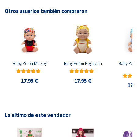
Edad recomendada, a partir de 3 años.
Otros usuarios también compraron
Cuenta
Área
cliente
Ubicación
Baby Pelón Mickey
Baby Pelón Rey León
Baby Peló
El
Península
y
17,95 €
17,95 €
Baleares
17,
Canarias,
Ceuta y
Melilla
Lo último de este vendedor