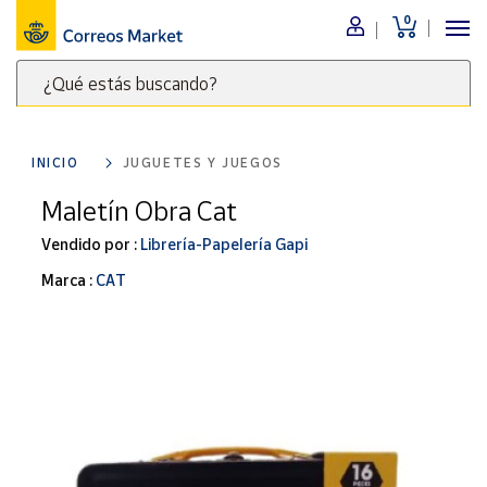
0
Menú
¿Qué estás buscando?
Nuestro
catálogo
Escribe
palabras
INICIO
JUGUETES Y JUEGOS
clave
Alimentación
para
Maletín Obra Cat
Bebidas
buscar
Ocio y cultura
Vendido por :
Librería-Papelería Gapi
productos
en
Juguetes y
Marca :
CAT
juegos
Correos
Market
Libros y
.
revistas
Merchandising
y regalos
Tienda de
Correos