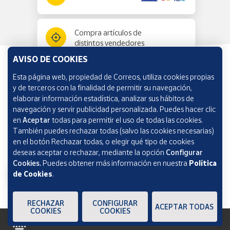
Compra artículos de
distintos vendedores
AVISO DE COOKIES
Esta página web, propiedad de Correos, utiliza cookies propias
Información y ayuda
y de terceros con la finalidad de permitir su navegación,
elaborar información estadística, analizar sus hábitos de
navegación y servir publicidad personalizada. Puedes hacer clic
Correos Market
en
Aceptar
todas para permitir el uso de todas las cookies.
También puedes rechazar todas (salvo las cookies necesarias)
en el botón Rechazar todas, o elegir qué tipo de cookies
deseas aceptar o rechazar, mediante la opción
Configurar
Cookies.
Puedes obtener más información en nuestra
Política
de Cookies
.
RECHAZAR
CONFIGURAR
ACEPTAR TODAS
COOKIES
COOKIES