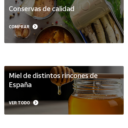
Productos
Conservas de calidad
Solidarios
Ayuda
COMPRAR
Centro
de ayuda
Contacto
Vendedores
Miel de distintos rincones de
España
Mapa de
vendedores
VER TODO
Hazte
vendedor
Área
vendedor