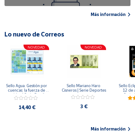
Más información
Lo nuevo de Correos
NOVEDAD
NOVEDAD
Sello Agua. Gestión por 
Sello Mariano Haro 
Sello Ecl
cuencas: la fuerza de 
Cisneros | Serie Deportes
12 de 
una idea.| Serie España 
Serie C
ES| Pliego Premium
3 €
14,40 €
Más información