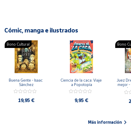
Cómic, manga e ilustrados
Bono Cultural
Bono Cu
Buena Gente - Isaac 
Ciencia de la caca: Viaje 
Juez Dr
Sánchez
a Popotopía
mejor - 
Ar
19,95 €
9,95 €
2
Más información