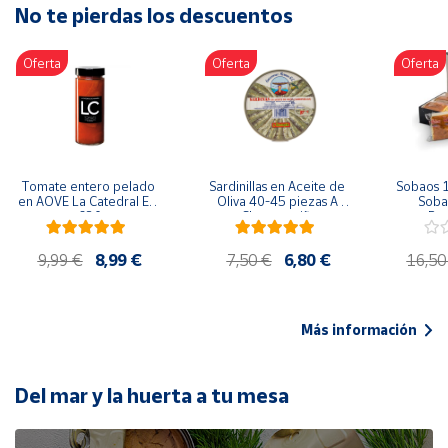
No te pierdas los descuentos
Artesanía
Oficina y
Oferta
Oferta
Oferta
Papelería
Para Canarias,
Ceuta y Melilla
Más
Tomate entero pelado 
Sardinillas en Aceite de 
Sobaos 1
populares
en AOVE La Catedral ER-
Oliva 40-45 piezas A 
Sobao
630
Churrusquiña
Paq
Bono
9,99 €
8,99 €
7,50 €
6,80 €
16,50
Cultural
Nuestros
vendedores
Más información
Las
novedades
de Correos
Del mar y la huerta a tu mesa
Market