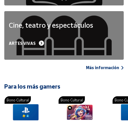
Cine, teatro y espectáculos
ARTES VIVAS
Más información
Para los más gamers
Bono Cultural
Bono Cultural
Bono Cu