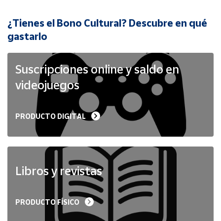
¿Tienes el Bono Cultural? Descubre en qué
Cuenta
gastarlo
Área
cliente
Suscripciones online y saldo en
videojuegos
Ubicación
PRODUCTO DIGITAL
Península
y
Baleares
Canarias,
Ceuta y
Libros y revistas
Melilla
PRODUCTO FÍSICO