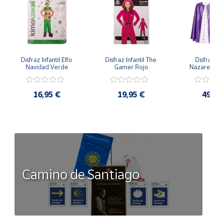
Disfraz Infantil Elfo 
Disfraz Infantil The 
Disfraz I
Navidad Verde
Gamer Rojo
Nazaren
16,95 €
19,95 €
49,
Camino de Santiago