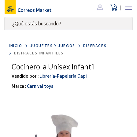
0
Menú
¿Qué estás buscando?
Nuestro
catálogo
Escribe
palabras
INICIO
JUGUETES Y JUEGOS
DISFRACES
clave
Alimentación
DISFRACES INFANTILES
para
Bebidas
buscar
Cocinero-a Unisex Infantil
Ocio y cultura
productos
Vendido por :
Librería-Papelería Gapi
en
Juguetes y
juegos
Correos
Marca :
Carnival toys
Market
Libros y
.
revistas
Merchandising
y regalos
Tienda de
Correos