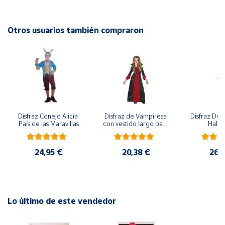
edades. Medida del delantal 50 cm aproximado
Cuenta
Otros usuarios también compraron
Área
cliente
Ubicación
Disfraz Conejo Alicia 
Disfraz de Vampiresa 
Disfraz Duen
Península
País de las Maravillas
con vestido largo para 
Hall
y
niña
Baleares
24,95 €
20,38 €
26,
Canarias,
Ceuta y
Melilla
Lo último de este vendedor