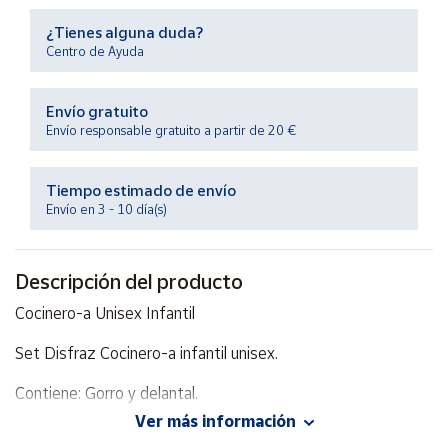
Productos
Solidarios
¿Tienes alguna duda?
Centro de Ayuda
Ayuda
Envío gratuito
Envío responsable gratuito a partir de 20 €
Centro
de ayuda
Tiempo estimado de envío
Contacto
Envío en 3 - 10 día(s)
Vendedores
Descripción del producto
Cocinero-a Unisex Infantil
Mapa de
vendedores
Set Disfraz Cocinero-a infantil unisex.
Hazte
vendedor
Contiene: Gorro y delantal.
Área
Ver más información
Edad recomendada, a partir de 3 años. Adaptable a varias
vendedor