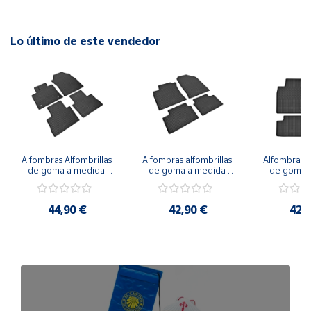
Lo último de este vendedor
Alfombras Alfombrillas 
Alfombras alfombrillas 
Alfombras al
de goma a medida 
de goma a medida 
de goma a
para LEXUS NX a 
para KIA Proceed 
para KIA Xc
partir de 2021
desde 2018
20
44,90 €
42,90 €
42,