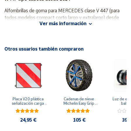
Alfombrillas de goma para MERCEDES clase V 447 (para
Cuenta
todos modelos compact corto largo y extralargo) desde
Ver más información
2014 hasta hoy.
Área
cliente
Sin olores.
Limpiar fácilmente.
Otros usuarios también compraron
Ubicación
Con borde alto alrededor.
Península
Reforzamiento en el área de pedal.
y
Baleares
Antideslizantes.
Canarias,
Ceuta y
Placa V20 plástica 
Cadenas de nieve 
Luz de eme
Melilla
señalización carga 
Michelin Easy Grip 
baliza
que sobresale 
Evolution
geolocal
homologada
seguridad y 
en la carre
24,95 €
105 €
39,
funda pr