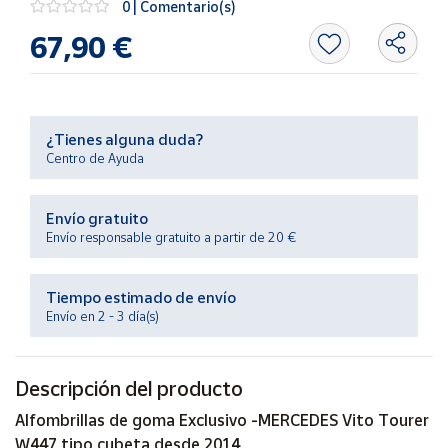
0 | Comentario(s)
Productos
Solidarios
67,90 €
Ayuda
¿Tienes alguna duda?
Centro
Centro de Ayuda
de ayuda
Contacto
Envío gratuito
Envío responsable gratuito a partir de 20 €
Vendedores
Tiempo estimado de envío
Mapa de
Envío en 2 - 3 día(s)
vendedores
Hazte
vendedor
Descripción del producto
Área
Alfombrillas de goma Exclusivo -MERCEDES Vito Tourer
vendedor
W447 tipo cubeta desde 2014