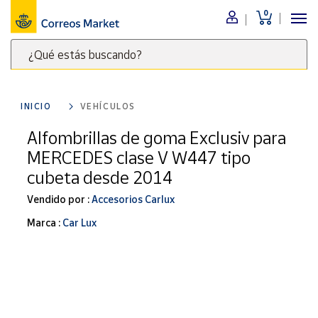
0
Menú
¿Qué estás buscando?
Nuestro
catálogo
Escribe
palabras
INICIO
VEHÍCULOS
clave
Alimentación
para
Alfombrillas de goma Exclusiv para
Bebidas
buscar
MERCEDES clase V W447 tipo
Ocio y cultura
productos
cubeta desde 2014
en
Juguetes y
juegos
Correos
Vendido por :
Accesorios Carlux
Market
Libros y
Marca :
Car Lux
.
revistas
Merchandising
y regalos
Tienda de
Correos