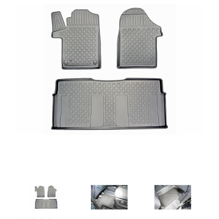
Artesanía
Oficina y
Papelería
Para Canarias,
Ceuta y Melilla
Más
populares
Bono
Cultural
Nuestros
vendedores
Las
novedades
de Correos
Market