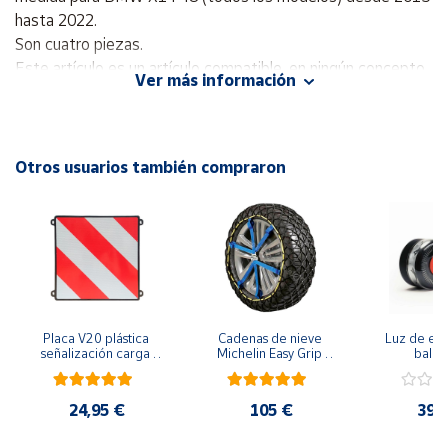
hasta 2022.
Son cuatro piezas.
Cuenta
Este artículo es un artículo compatible, en ningún concepto
Ver más información
se comercializa bajo la marca BMW
Área
cliente
Otros usuarios también compraron
Ubicación
Península
y
Baleares
Canarias,
Ceuta y
Placa V20 plástica 
Cadenas de nieve 
Luz de eme
Melilla
señalización carga 
Michelin Easy Grip 
baliza
que sobresale 
Evolution
geolocal
homologada
seguridad y 
en la carre
24,95 €
105 €
39,
funda pr