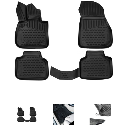
Artesanía
Oficina y
Papelería
Para Canarias,
Ceuta y Melilla
Más
populares
Bono
Cultural
Nuestros
vendedores
Las
novedades
de Correos
Market