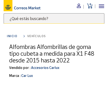
0
Menú
¿Qué estás buscando?
Nuestro
catálogo
Escribe
palabras
INICIO
VEHÍCULOS
clave
Alimentación
para
Alfombras Alfombrillas de goma
Bebidas
buscar
tipo cubeta a medida para X1 F48
Ocio y cultura
productos
desde 2015 hasta 2022
en
Juguetes y
juegos
Correos
Vendido por :
Accesorios Carlux
Market
Libros y
Marca :
Car Lux
.
revistas
Merchandising
y regalos
Tienda de
Correos