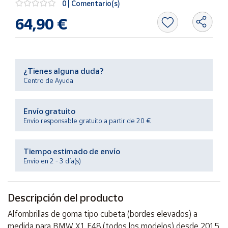
0 | Comentario(s)
Productos
Solidarios
64,90 €
Ayuda
¿Tienes alguna duda?
Centro
Centro de Ayuda
de ayuda
Contacto
Envío gratuito
Envío responsable gratuito a partir de 20 €
Vendedores
Tiempo estimado de envío
Mapa de
Envío en 2 - 3 día(s)
vendedores
Hazte
vendedor
Descripción del producto
Área
Alfombrillas de goma tipo cubeta (bordes elevados) a
vendedor
medida para BMW X1 F48 (todos los modelos) desde 2015