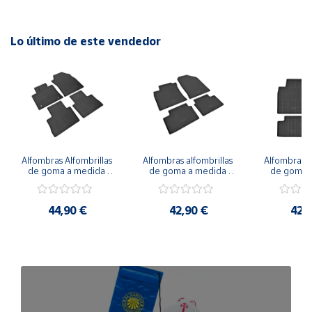
Lo último de este vendedor
Alfombras Alfombrillas 
Alfombras alfombrillas 
Alfombras al
de goma a medida 
de goma a medida 
de goma a
para LEXUS NX a 
para KIA Proceed 
para KIA Xc
partir de 2021
desde 2018
20
44,90 €
42,90 €
42,