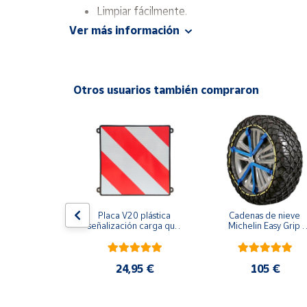
Productos
Limpiar fácilmente.
Solidarios
Ver más información
Con borde alto alrededor.
Ayuda
Reforzamiento en el área de pedal.
Otros usuarios también compraron
Antideslizantes.
Centro
de ayuda
Contacto
Vendedores
Mapa de
ortátil de 
Placa V20 plástica 
Cadenas de nieve 
 con ruedas 
señalización carga que 
Michelin Easy Grip 
vendedores
itros con 
sobresale homologada
Evolution
12V - 24V y 
Hazte
20V
vendedor
49 €
24,95 €
105 €
Área
vendedor