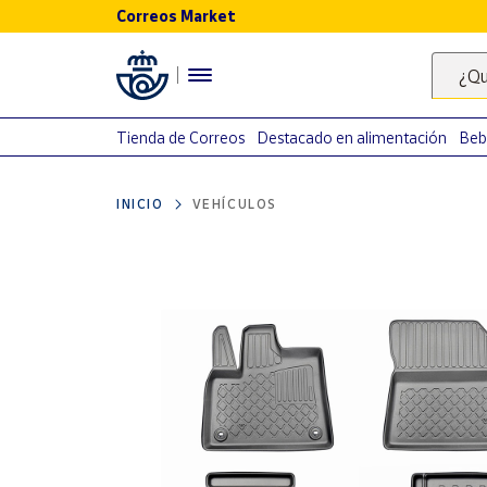
Correos Market
Menú
¿Qu
Nuestro
catálogo
Tienda de Correos
Destacado en alimentación
Beb
Alimentación
INICIO
VEHÍCULOS
Bebidas
Ocio y cultura
Juguetes y
juegos
Libros y
revistas
Merchandising
y regalos
Tienda de
Correos