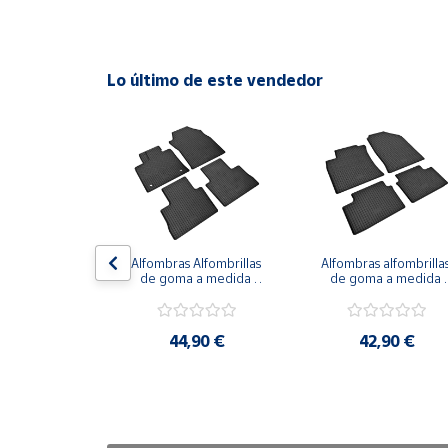
Cuenta
Lo último de este vendedor
Área
cliente
Ubicación
Península
y
 protector 
Alfombras Alfombrillas 
Alfombras alfombrillas
Baleares
letero de 
de goma a medida 
de goma a medida 
 para 
para LEXUS NX a partir 
para KIA Proceed 
Canarias,
NG TORRES 
de 2021
desde 2018
e 2023
Ceuta y
,90 €
44,90 €
42,90 €
Melilla