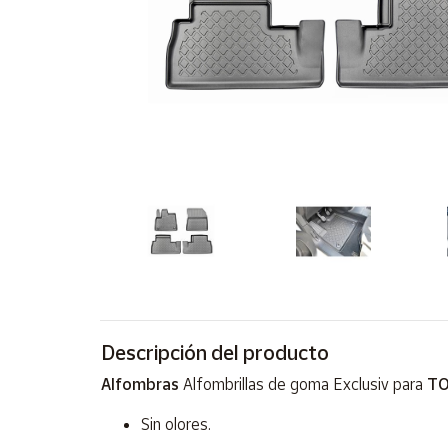
Artesanía
Oficina y
Papelería
Para Canarias,
Ceuta y Melilla
Más
populares
Bono
Cultural
Nuestros
vendedores
Descripción del producto
Las
novedades
Alfombras
Alfombrillas de goma Exclusiv para
TO
de Correos
Market
Sin olores.