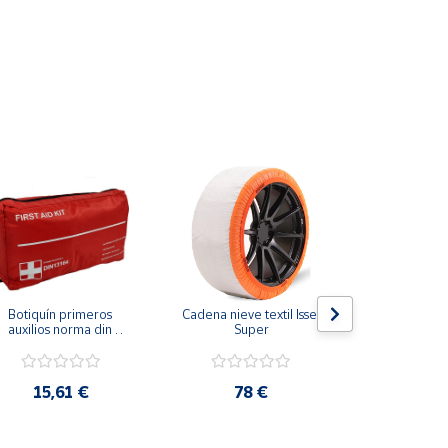
Botiquín primeros 
Cadena nieve textil Isse 
Reposapi
auxilios norma din 
Super
escritorio 
13164
propioceptiv
5p con 
15,61 €
78 €
38