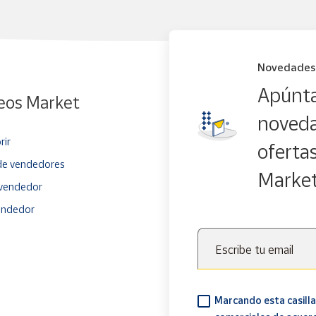
Novedades
Apúnta
eos Market
noveda
rir
oferta
e vendedores
Marke
vendedor
endedor
Escribe tu email
Marcando esta casilla