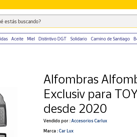
é estás buscando?
Escribe
palabras
clave
idas
Aceite
Miel
Distintivo DGT
Solidario
Camino de Santiago
B
para
buscar
productos
en
Alfombras Alfomb
Correos
Market
Exclusiv para TO
.
desde 2020
Vendido por :
Accesorios Carlux
Marca :
Car Lux