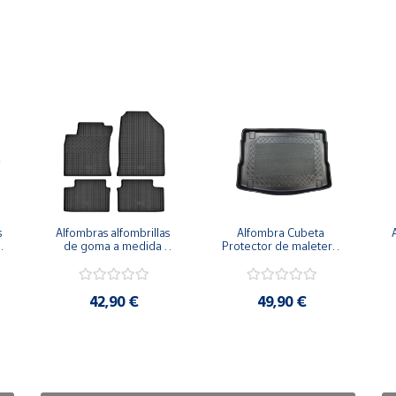
 
Alfombras alfombrillas 
Alfombra Cubeta 
de goma a medida 
Protector de maletero 
para KIA Xceed desde 
a medida para KIA 
2019
Xceed a partir de 2019 
en la posición alta
42,90 €
49,90 €