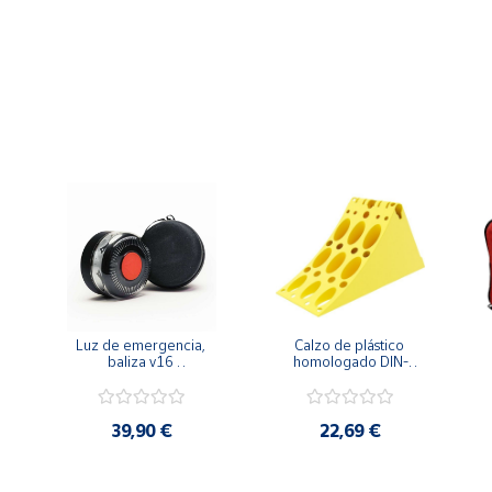
Luz de emergencia, 
Calzo de plástico 
baliza v16 
homologado DIN-
geolocalizada - 
76051 especial 
seguridad y visibilidad 
furgonetas
en la carretera - con 
funda protectora
39,90 €
22,69 €