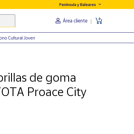
Península y Baleares
0
Área cliente
ono Cultural Joven
rillas de goma
YOTA Proace City