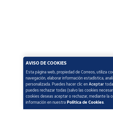
AVISO DE COOKIES
Esta página web, propiedad de Correos, utiliza coo
navegación, elaborar información estadística, anal
personalizada. Puedes hacer clic en
Aceptar
todas
puedes rechazar todas (salvo las cookies necesari
cookies deseas aceptar o rechazar, mediante la 
información en nuestra
Política de Cookies
.