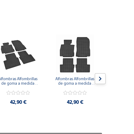
Alfombras Alfombrillas 
Alfombras Alfombrillas 
Alfombrillas
de goma a medida 
de goma a medida 
cubeta para
para Mazda 2 desde 
para Mazda CX-3 
desde 201
2014 hasta 2022
desde 2015 hasta 
20
2022
42,90 €
42,90 €
59,9