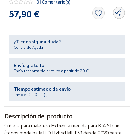
0 | Comentario(s)
Productos
Solidarios
57,90 €
Ayuda
¿Tienes alguna duda?
Centro
Centro de Ayuda
de ayuda
Contacto
Envío gratuito
Envío responsable gratuito a partir de 20 €
Vendedores
Tiempo estimado de envío
Mapa de
Envío en 2 - 3 día(s)
vendedores
Hazte
vendedor
Descripción del producto
Área
Cubeta para maletero Extrem a medida para KIA Stonic
vendedor
(todos modelos MILD Hybrid MHEV) desde 2020 hasta