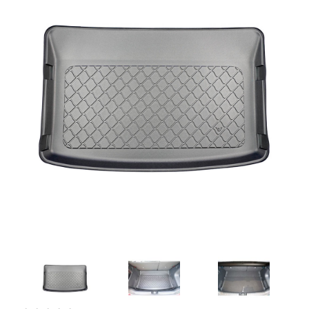
Artesanía
Oficina y
Papelería
Para Canarias,
Ceuta y Melilla
Más
populares
Bono
Cultural
Nuestros
vendedores
Las
novedades
de Correos
Market