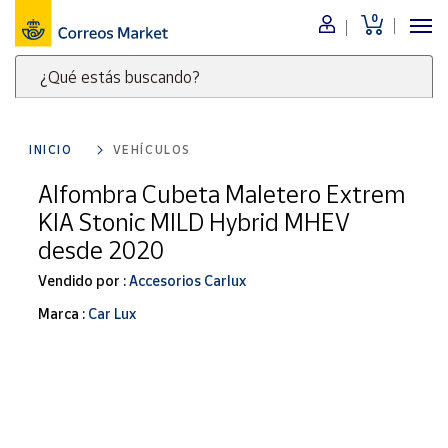
0
Menú
¿Qué estás buscando?
Nuestro
catálogo
Escribe
palabras
INICIO
VEHÍCULOS
clave
Alimentación
para
Alfombra Cubeta Maletero Extrem
Bebidas
buscar
KIA Stonic MILD Hybrid MHEV
Ocio y cultura
productos
desde 2020
en
Juguetes y
juegos
Correos
Vendido por :
Accesorios Carlux
Market
Libros y
Marca :
Car Lux
.
revistas
Merchandising
y regalos
Tienda de
Correos