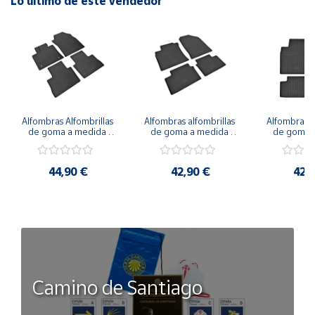
Lo último de este vendedor
Alfombras Alfombrillas 
Alfombras alfombrillas 
Alfombras al
de goma a medida 
de goma a medida 
de goma a
para LEXUS NX a 
para KIA Proceed 
para KIA Xc
partir de 2021
desde 2018
20
44,90 €
42,90 €
42,
Camino de Santiago