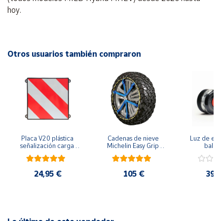
hoy.
Cuenta
Área
Otros usuarios también compraron
cliente
Ubicación
Península
y
Baleares
Placa V20 plástica 
Cadenas de nieve 
Luz de eme
señalización carga 
Michelin Easy Grip 
baliza
Canarias,
que sobresale 
Evolution
geolocal
Ceuta y
homologada
seguridad y 
en la carre
Melilla
24,95 €
105 €
39,
funda pr