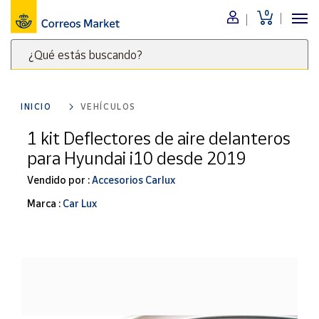
0
Menú
¿Qué estás buscando?
Nuestro
catálogo
Escribe
palabras
INICIO
VEHÍCULOS
clave
Alimentación
para
1 kit Deflectores de aire delanteros
Bebidas
buscar
para Hyundai i10 desde 2019
Ocio y cultura
productos
en
Vendido por :
Accesorios Carlux
Juguetes y
juegos
Correos
Marca :
Car Lux
Market
Libros y
.
revistas
Merchandising
y regalos
Tienda de
Correos