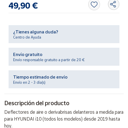
Productos
49,90 €
Solidarios
Ayuda
¿Tienes alguna duda?
Centro de Ayuda
Centro
de ayuda
Envío gratuito
Contacto
Envío responsable gratuito a partir de 20 €
Vendedores
Tiempo estimado de envío
Envío en 2 - 3 día(s)
Mapa de
vendedores
Descripción del producto
Hazte
vendedor
Deflectores de aire o derivabrisas delanteros a medida para
Área
para HYUNDAI i10 (todos los modelos) desde 2019 hasta
vendedor
hoy.