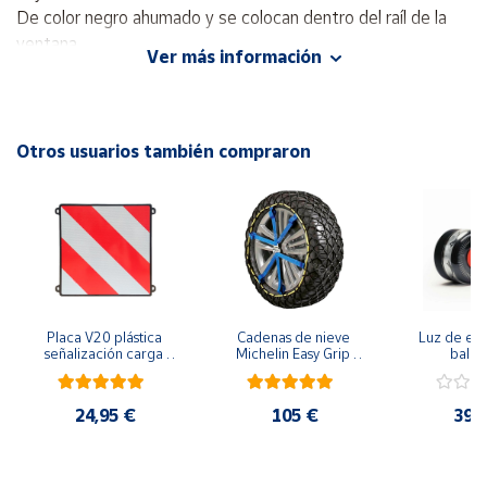
De color negro ahumado y se colocan dentro del raíl de la
ventana.
Cuenta
Ver más información
Área
cliente
Otros usuarios también compraron
Ubicación
Península
y
Baleares
Canarias,
Placa V20 plástica 
Cadenas de nieve 
Luz de eme
Ceuta y
señalización carga 
Michelin Easy Grip 
baliza
que sobresale 
Evolution
geolocal
Melilla
homologada
seguridad y 
en la carre
24,95 €
105 €
39,
funda pr