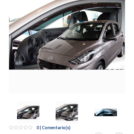
Artesanía
Oficina y
Papelería
Para Canarias,
Ceuta y Melilla
Más
populares
Bono
Cultural
Nuestros
vendedores
Las
novedades
de Correos
Market
0 | Comentario(s)