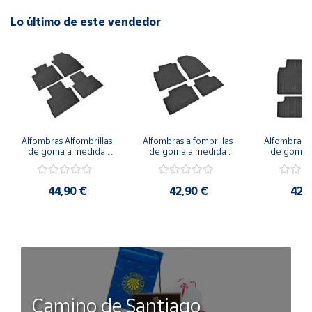
Lo último de este vendedor
Alfombras Alfombrillas 
Alfombras alfombrillas 
Alfombras al
de goma a medida 
de goma a medida 
de goma a
para LEXUS NX a 
para KIA Proceed 
para KIA Xc
partir de 2021
desde 2018
20
44,90 €
42,90 €
42,
Camino de Santiago