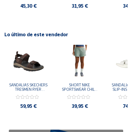
45,30 €
31,95 €
34,
Lo último de este vendedor
SANDALIAS SKECHERS 
SHORT NIKE 
SANDALIAS 
TRESMEN RYER 
SPORTSWEAR CHILL 
SLIP-INS U
MARRON CHOCOLATE 
TERRY VERDE II3980-
3.0 NEVER
205112-CHOC 
006 PANTALONES 
BLANCO
HOMBRE SANDALIAS 
CORTOS MUJER
119975
59,95 €
39,95 €
74,
COMODAS
SANDALIAS
MU