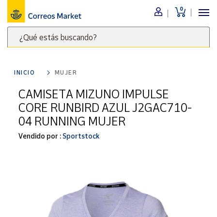
0
Menú
¿Qué estás buscando?
Nuestro
catálogo
Escribe
palabras
INICIO
MUJER
clave
Alimentación
para
CAMISETA MIZUNO IMPULSE
Bebidas
buscar
CORE RUNBIRD AZUL J2GAC710-
Ocio y cultura
productos
04 RUNNING MUJER
en
Juguetes y
juegos
Correos
Vendido por :
Sportstock
Market
Libros y
.
revistas
Merchandising
y regalos
Tienda de
Correos