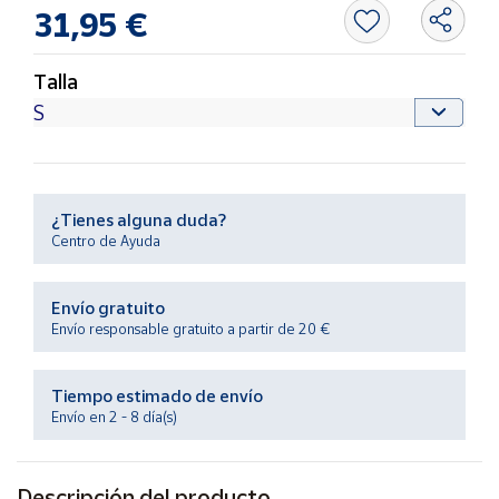
Productos
31,95 €
Solidarios
Talla
Ayuda
Centro
de ayuda
Contacto
¿Tienes alguna duda?
Centro de Ayuda
Vendedores
Envío gratuito
Envío responsable gratuito a partir de 20 €
Mapa de
vendedores
Tiempo estimado de envío
Hazte
Envío en 2 - 8 día(s)
vendedor
Área
vendedor
Descripción del producto