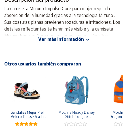
La camiseta Mizuno Impulse Core para mujer regula la
Cuenta
absorción de la humedad gracias a la tecnología Mizuno .
Sus costuras planas previenen rozaduras e irritaciones. Los
detalles reflectantes te harán más visible y la camiseta
Área
cliente
Mizuno Impulse Core para mujer es suave. - Detalles
Ver más información
reflectantes - La tecnología BlindStitch previene rozaduras
e irritaciones - La tecnología Mizuno proporciona una
Ubicación
sensación de comodidad y sequedad - Material: 100 %
poliéster
Otros usuarios también compraron
Península
y
Baleares
Canarias,
Ceuta y
Melilla
Sandalias Mujer Piel 
Mochila Heady Disney 
Mochila  
Velcro Tallas 35 a la 
Stitch Tongue 
Dragon Bal
41
29x24.5x15 cm
Goku 29x