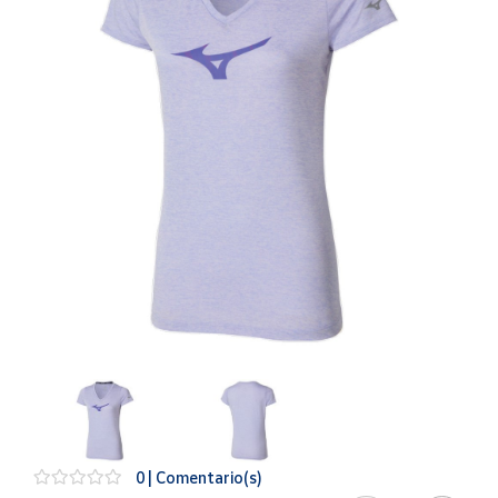
Artesanía
Oficina y
Papelería
Para Canarias,
Ceuta y Melilla
Más
populares
Bono
Cultural
Nuestros
vendedores
Las
novedades
de Correos
Market
0 | Comentario(s)