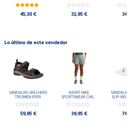
41
29x24.5x15 cm
Goku 29x
45,30 €
31,95 €
34,
Lo último de este vendedor
SANDALIAS SKECHERS 
SHORT NIKE 
SANDALIAS 
TRESMEN RYER 
SPORTSWEAR CHILL 
SLIP-INS U
MARRON CHOCOLATE 
TERRY VERDE II3980-
3.0 NEVER
205112-CHOC 
006 PANTALONES 
BLANCO
HOMBRE SANDALIAS 
CORTOS MUJER
119975
59,95 €
39,95 €
74,
COMODAS
SANDALIAS
MU