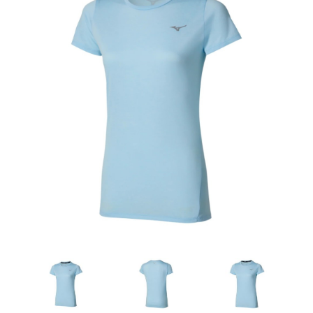
Artesanía
Oficina y
Papelería
Para Canarias,
Ceuta y Melilla
Más
populares
Bono
Cultural
Nuestros
vendedores
Las
novedades
de Correos
Market