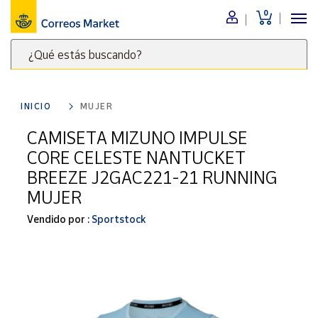
0
Menú
¿Qué estás buscando?
Nuestro
catálogo
Escribe
palabras
INICIO
MUJER
clave
Alimentación
para
CAMISETA MIZUNO IMPULSE
Bebidas
buscar
CORE CELESTE NANTUCKET
Ocio y cultura
productos
BREEZE J2GAC221-21 RUNNING
en
Juguetes y
MUJER
juegos
Correos
Market
Libros y
Vendido por :
Sportstock
.
revistas
Merchandising
y regalos
Tienda de
Correos