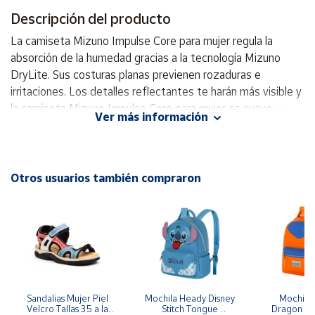
Descripción del producto
Cuenta
La camiseta Mizuno Impulse Core para mujer regula la
absorción de la humedad gracias a la tecnología Mizuno
Área
DryLite. Sus costuras planas previenen rozaduras e
cliente
irritaciones. Los detalles reflectantes te harán más visible y
la camiseta Mizuno Impulse Core para mujer es suave. -
Ver más información
Detalles reflectantes - La tecnología BlindStitch previene
Ubicación
rozaduras e irritaciones - La tecnología Mizuno DryLite
proporciona una sensación de comodidad y sequedad -
Península
Material: 100 % poliéster
Otros usuarios también compraron
y
Baleares
Canarias,
Ceuta y
Melilla
Sandalias Mujer Piel 
Mochila Heady Disney 
Mochila  
Velcro Tallas 35 a la 
Stitch Tongue 
Dragon Bal