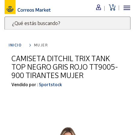
0
Menú
¿Qué estás buscando?
Nuestro
catálogo
Escribe
palabras
INICIO
MUJER
clave
Alimentación
para
CAMISETA DITCHIL TRIX TANK
Bebidas
buscar
TOP NEGRO GRIS ROJO TT9005-
Ocio y cultura
productos
900 TIRANTES MUJER
en
Juguetes y
juegos
Correos
Vendido por :
Sportstock
Market
Libros y
.
revistas
Merchandising
y regalos
Tienda de
Correos