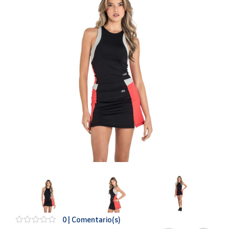
Artesanía
Oficina y
Papelería
Para Canarias,
Ceuta y Melilla
Más
populares
Bono
Cultural
Nuestros
vendedores
Las
novedades
de Correos
Market
0 | Comentario(s)