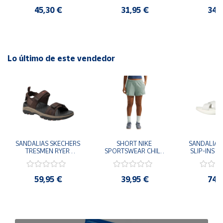
80% y elastano 20% Producción 100% portuguesa: calidad
45,30 €
31,95 €
34,
superior con responsabilidad medioambiental. La modelo
lleva una talla S y sus medidas son: Altura: 1,76 m · Pecho:
84 cm · Cintura: 64 cm · Cadera: 93 cm
Lo último de este vendedor
SANDALIAS SKECHERS 
SHORT NIKE 
SANDALIAS 
TRESMEN RYER 
SPORTSWEAR CHILL 
SLIP-INS U
MARRON CHOCOLATE 
TERRY VERDE II3980-
3.0 NEVER
205112-CHOC 
006 PANTALONES 
BLANCO
HOMBRE SANDALIAS 
CORTOS MUJER
119975
59,95 €
39,95 €
74,
COMODAS
SANDALIAS
MU