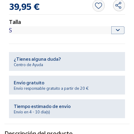
Productos
39,95 €
Solidarios
Talla
Ayuda
Centro
de ayuda
Contacto
¿Tienes alguna duda?
Centro de Ayuda
Vendedores
Envío gratuito
Envío responsable gratuito a partir de 20 €
Mapa de
vendedores
Tiempo estimado de envío
Hazte
Envío en 4 - 10 día(s)
vendedor
Área
vendedor
Descripción del producto