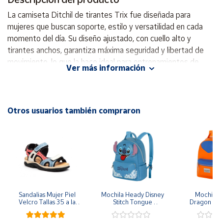
La camiseta Ditchil de tirantes Trix fue diseñada para
Cuenta
mujeres que buscan soporte, estilo y versatilidad en cada
momento del día. Su diseño ajustado, con cuello alto y
tirantes anchos, garantiza máxima seguridad y libertad de
Área
cliente
movimiento, lo que la hace ideal para entrenamientos de
Ver más información
alta intensidad como correr, cross-training, tenis, pádel o
baile. Confeccionada con tejido técnico de secado rápido y
Ubicación
gran elasticidad, esta camiseta combina sostenibilidad,
rendimiento y comodidad. Su diseño con bloques de color
Otros usuarios también compraron
Península
transmite modernidad y personalidad. Características del
y
producto: Soporte medio-alto – estabilidad y seguridad
Baleares
durante entrenamientos intensos. Diseño ergonómico:
Canarias,
libertad de movimiento sin comprometer la comodidad.
Ceuta y
Bloques de color exclusivos: estilo contemporáneo dentro y
Melilla
fuera del gimnasio. Esta camiseta no es solo una prenda
para hacer ejercicio: es una prenda versátil y elegante que
Sandalias Mujer Piel 
Mochila Heady Disney 
Mochila  
Velcro Tallas 35 a la 
Stitch Tongue 
Dragon Bal
se adapta tanto al entrenamiento como al estilo de vida
41
29x24.5x15 cm
Goku 29x
con el sello distintivo de DITCHIL. Está hecha de poliamida