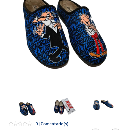
Artesanía
Oficina y
Papelería
Para Canarias,
Ceuta y Melilla
Más
populares
Bono
Cultural
Nuestros
vendedores
Las
novedades
de Correos
Market
0 | Comentario(s)