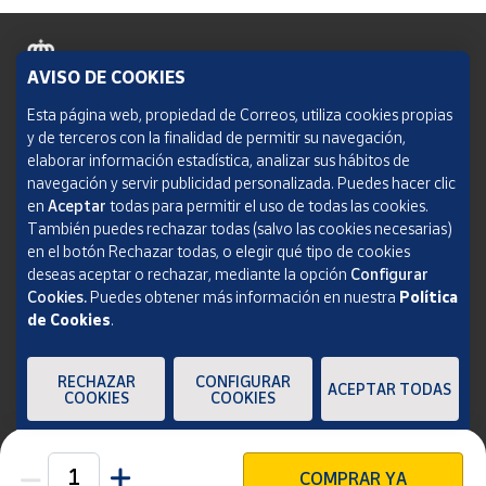
AVISO DE COOKIES
Política de cookies
Esta página web, propiedad de Correos, utiliza cookies propias
y de terceros con la finalidad de permitir su navegación,
Aviso legal
elaborar información estadística, analizar sus hábitos de
navegación y servir publicidad personalizada. Puedes hacer clic
Condiciones del servicio
en
Aceptar
todas para permitir el uso de todas las cookies.
También puedes rechazar todas (salvo las cookies necesarias)
Política de Privacidad Web
en el botón Rechazar todas, o elegir qué tipo de cookies
deseas aceptar o rechazar, mediante la opción
Configurar
Informe de transparencia
Cookies.
Puedes obtener más información en nuestra
Política
de Cookies
.
SOCIEDAD ESTATAL CORREOS Y TELÉGRAFOS, S.A., S.M.E. Todos los derechos
reservados.
RECHAZAR
CONFIGURAR
ACEPTAR TODAS
COOKIES
COOKIES
COMPRAR YA