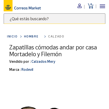
0
Menú
¿Qué estás buscando?
Nuestro
catálogo
Escribe
palabras
INICIO
HOMBRE
CALZADO
clave
Alimentación
para
Zapatillas cómodas andar por casa
Bebidas
buscar
Mortadelo y Filemón
Ocio y cultura
productos
en
Vendido por :
Calzados Mery
Juguetes y
juegos
Correos
Marca :
Rodevil
Market
Libros y
.
revistas
Merchandising
y regalos
Tienda de
Correos