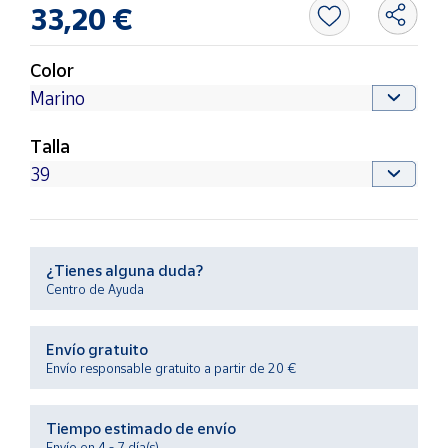
Productos
33,20 €
Solidarios
Color
Ayuda
Talla
Centro
de ayuda
Contacto
Vendedores
¿Tienes alguna duda?
Centro de Ayuda
Mapa de
vendedores
Envío gratuito
Hazte
Envío responsable gratuito a partir de 20 €
vendedor
Área
Tiempo estimado de envío
vendedor
Envío en 4 - 7 día(s)