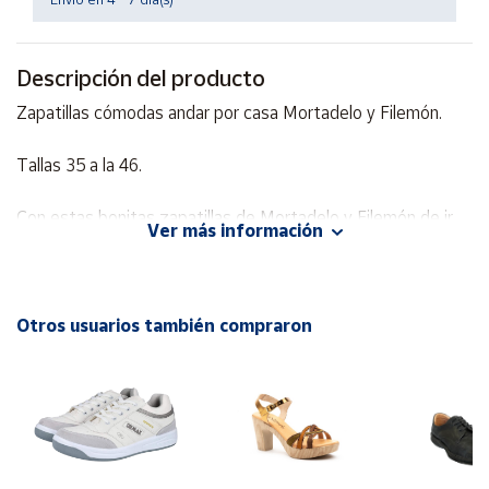
Cuenta
Descripción del producto
Área
Zapatillas cómodas andar por casa Mortadelo y Filemón.
cliente
Tallas 35 a la 46.
Ubicación
Con estas bonitas zapatillas de Mortadelo y Filemón de ir
Ver más información
por casa calentitas obtendrás la comodidad y confort que
Península
tus pies necesitan después de un largo día.
y
Baleares
Confeccionadas en textil y fabricadas en España.
Otros usuarios también compraron
Canarias,
Ceuta y
Melilla
Con plantilla extraíble y suela antideslizante.