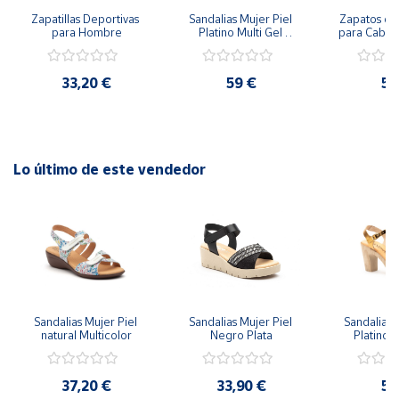
Zapatillas Deportivas 
Sandalias Mujer Piel 
Zapatos de
para Hombre
Platino Multi Gel 
para Caball
Tacón Tallas 36 a la 41
33,20 €
59 €
58
Lo último de este vendedor
Sandalias Mujer Piel 
Sandalias Mujer Piel 
Sandalias M
natural Multicolor
Negro Plata
Platino M
Tacón Tallas
37,20 €
33,90 €
59