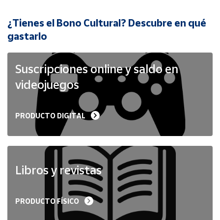
¿Tienes el Bono Cultural? Descubre en qué
Cuenta
gastarlo
Área
cliente
Suscripciones online y saldo en
videojuegos
Ubicación
PRODUCTO DIGITAL
Península
y
Baleares
Canarias,
Ceuta y
Libros y revistas
Melilla
PRODUCTO FÍSICO