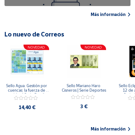
Más información
Lo nuevo de Correos
NOVEDAD
NOVEDAD
Sello Agua. Gestión por 
Sello Mariano Haro 
Sello Ecl
cuencas: la fuerza de 
Cisneros | Serie Deportes
12 de 
una idea.| Serie España 
Serie C
ES| Pliego Premium
3 €
14,40 €
Más información