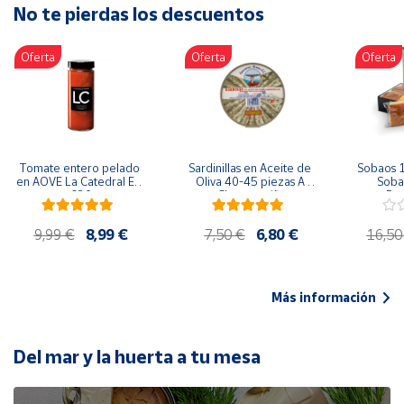
No te pierdas los descuentos
Artesanía
Oficina y
Oferta
Oferta
Oferta
Papelería
Para Canarias,
Ceuta y Melilla
Más
Tomate entero pelado 
Sardinillas en Aceite de 
Sobaos 1
populares
en AOVE La Catedral ER-
Oliva 40-45 piezas A 
Sobao
630
Churrusquiña
Paq
Bono
9,99 €
8,99 €
7,50 €
6,80 €
16,50
Cultural
Nuestros
vendedores
Más información
Las
novedades
de Correos
Del mar y la huerta a tu mesa
Market