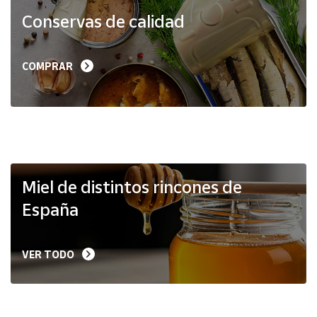
Productos
Conservas de calidad
Solidarios
Ayuda
COMPRAR
Centro
de ayuda
Contacto
Vendedores
Miel de distintos rincones de
España
Mapa de
vendedores
VER TODO
Hazte
vendedor
Área
vendedor