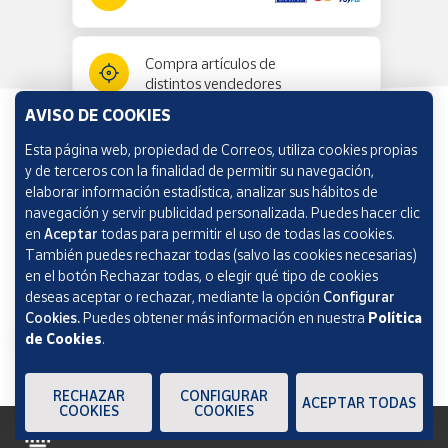
Compra artículos de
distintos vendedores
AVISO DE COOKIES
Esta página web, propiedad de Correos, utiliza cookies propias
Información y ayuda
y de terceros con la finalidad de permitir su navegación,
elaborar información estadística, analizar sus hábitos de
navegación y servir publicidad personalizada. Puedes hacer clic
Correos Market
en
Aceptar
todas para permitir el uso de todas las cookies.
También puedes rechazar todas (salvo las cookies necesarias)
en el botón Rechazar todas, o elegir qué tipo de cookies
deseas aceptar o rechazar, mediante la opción
Configurar
Cookies.
Puedes obtener más información en nuestra
Política
de Cookies
.
RECHAZAR
CONFIGURAR
ACEPTAR TODAS
COOKIES
COOKIES