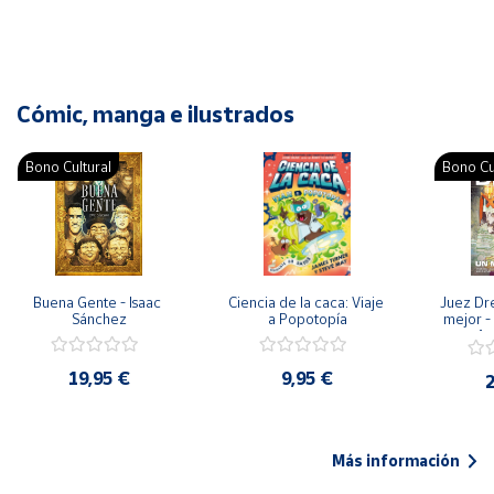
Cómic, manga e ilustrados
Bono Cultural
Bono Cu
Buena Gente - Isaac 
Ciencia de la caca: Viaje 
Juez Dr
Sánchez
a Popotopía
mejor - 
Ar
19,95 €
9,95 €
2
Más información