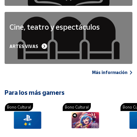
Cine, teatro y espectáculos
ARTES VIVAS
Más información
Para los más gamers
Bono Cultural
Bono Cultural
Bono Cu