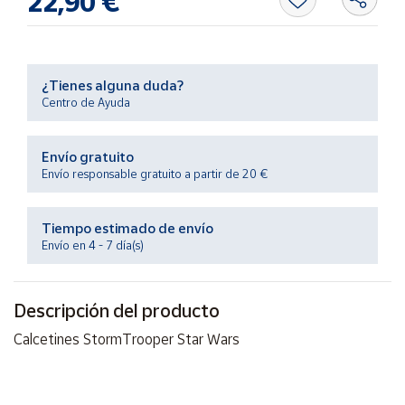
22,90 €
Productos
Solidarios
Ayuda
¿Tienes alguna duda?
Centro de Ayuda
Centro
de ayuda
Envío gratuito
Envío responsable gratuito a partir de 20 €
Contacto
Tiempo estimado de envío
Vendedores
Envío en 4 - 7 día(s)
Mapa de
vendedores
Descripción del producto
Hazte
Calcetines StormTrooper Star Wars
vendedor
Área
vendedor