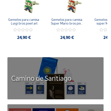
Gemelos para camisa 
Gemelos para camisa 
Gemelos pa
Luigi bros pixel art
Super Mario bros pixel 
super Mari
art
Luigi pi
24,90 €
24,90 €
24,
Camino de Santiago