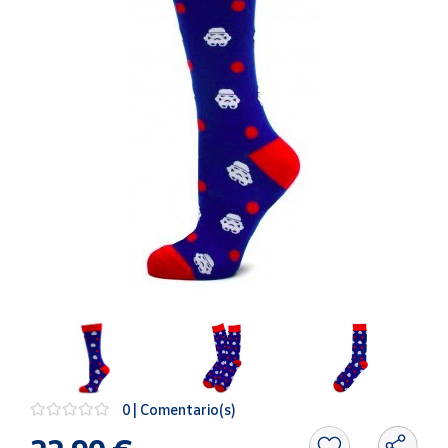
Artesanía
Oficina y
Papelería
Para Canarias,
Ceuta y Melilla
Más
populares
Bono
Cultural
Nuestros
vendedores
Las
novedades
de Correos
Market
0 | Comentario(s)