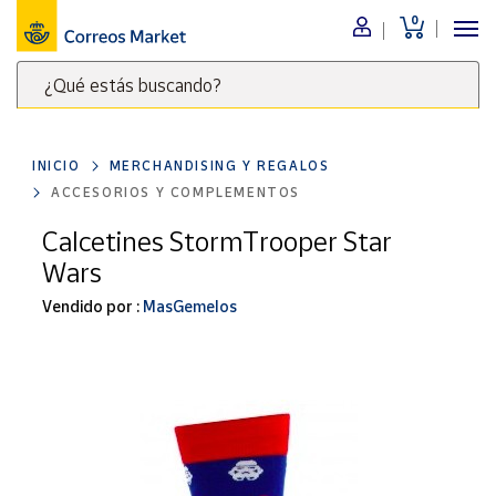
0
Menú
¿Qué estás buscando?
Nuestro
catálogo
Escribe
palabras
INICIO
MERCHANDISING Y REGALOS
clave
Alimentación
ACCESORIOS Y COMPLEMENTOS
para
Bebidas
buscar
Calcetines StormTrooper Star
Ocio y cultura
productos
Wars
en
Juguetes y
juegos
Correos
Vendido por :
MasGemelos
Market
Libros y
.
revistas
Merchandising
y regalos
Tienda de
Correos