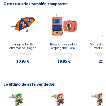
Otros usuarios también compraron
Cuenta
Área
cliente
Ubicación
Paraguas Niñ@s 
Bolsa Organizadora 
Varita Bolíg
Automático Dragon 
Desplegable Para El 
Potter con
Ball Goku y Compañía 
Coche Dragon Ball
Escudo Hog
48 cm y 78 cm 
Draco Mal
Península
Diámetro
y
10,95 €
19,95 €
21,
Baleares
Canarias,
Ceuta y
Melilla
Lo último de este vendedor