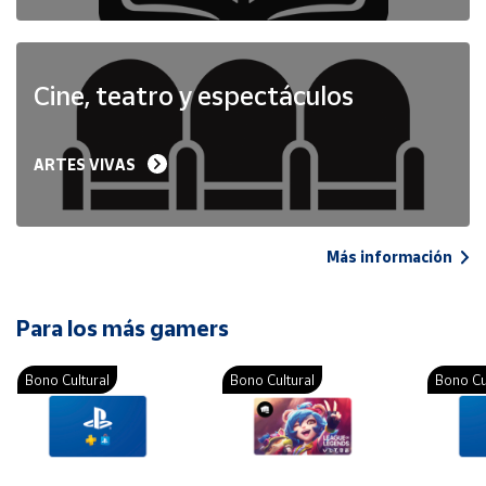
Cine, teatro y espectáculos
ARTES VIVAS
Más información
Para los más gamers
Bono Cultural
Bono Cultural
Bono Cu