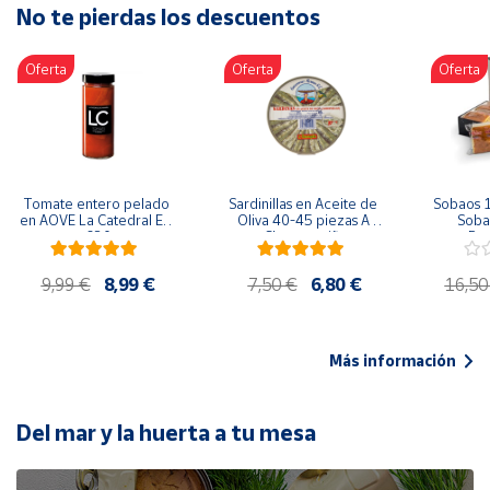
No te pierdas los descuentos
Artesanía
Oficina y
Oferta
Oferta
Oferta
Papelería
Para Canarias,
Ceuta y Melilla
Más
Tomate entero pelado 
Sardinillas en Aceite de 
Sobaos 1
populares
en AOVE La Catedral ER-
Oliva 40-45 piezas A 
Sobao
630
Churrusquiña
Paq
Bono
9,99 €
8,99 €
7,50 €
6,80 €
16,50
Cultural
Nuestros
vendedores
Más información
Las
novedades
de Correos
Del mar y la huerta a tu mesa
Market