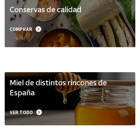
Productos
Conservas de calidad
Solidarios
Ayuda
COMPRAR
Centro
de ayuda
Contacto
Vendedores
Miel de distintos rincones de
España
Mapa de
vendedores
VER TODO
Hazte
vendedor
Área
vendedor