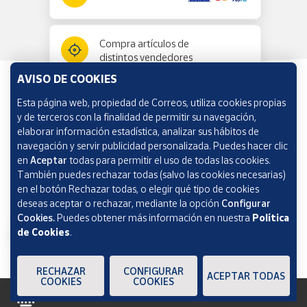
Compra artículos de
distintos vendedores
AVISO DE COOKIES
Esta página web, propiedad de Correos, utiliza cookies propias
Información y ayuda
y de terceros con la finalidad de permitir su navegación,
elaborar información estadística, analizar sus hábitos de
navegación y servir publicidad personalizada. Puedes hacer clic
Correos Market
en
Aceptar
todas para permitir el uso de todas las cookies.
También puedes rechazar todas (salvo las cookies necesarias)
en el botón Rechazar todas, o elegir qué tipo de cookies
deseas aceptar o rechazar, mediante la opción
Configurar
Cookies.
Puedes obtener más información en nuestra
Política
de Cookies
.
RECHAZAR
CONFIGURAR
ACEPTAR TODAS
COOKIES
COOKIES