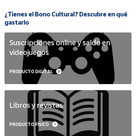
¿Tienes el Bono Cultural? Descubre en qué
Cuenta
gastarlo
Área
cliente
Suscripciones online y saldo en
videojuegos
Ubicación
PRODUCTO DIGITAL
Península
y
Baleares
Canarias,
Ceuta y
Libros y revistas
Melilla
PRODUCTO FÍSICO