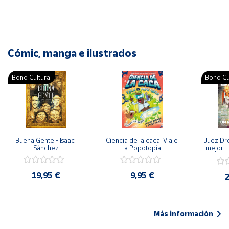
Cómic, manga e ilustrados
Bono Cultural
Bono Cu
Buena Gente - Isaac 
Ciencia de la caca: Viaje 
Juez Dr
Sánchez
a Popotopía
mejor - 
Ar
19,95 €
9,95 €
2
Más información