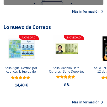
Más información
Lo nuevo de Correos
NOVEDAD
NOVEDAD
Sello Agua. Gestión por 
Sello Mariano Haro 
Sello Ecl
cuencas: la fuerza de 
Cisneros | Serie Deportes
12 de 
una idea.| Serie España 
Serie C
ES| Pliego Premium
3 €
14,40 €
Más información