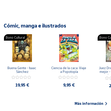
Cómic, manga e ilustrados
Bono Cultural
Bono Cu
Buena Gente - Isaac 
Ciencia de la caca: Viaje 
Juez Dr
Sánchez
a Popotopía
mejor - 
Ar
19,95 €
9,95 €
2
Más información