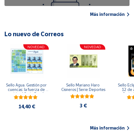
Más información
Lo nuevo de Correos
NOVEDAD
NOVEDAD
Sello Agua. Gestión por 
Sello Mariano Haro 
Sello Ecl
cuencas: la fuerza de 
Cisneros | Serie Deportes
12 de 
una idea.| Serie España 
Serie C
ES| Pliego Premium
3 €
14,40 €
Más información