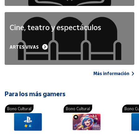
Cine, teatro y espectáculos
ARTES VIVAS
Más información
Para los más gamers
Bono Cultural
Bono Cultural
Bono Cu