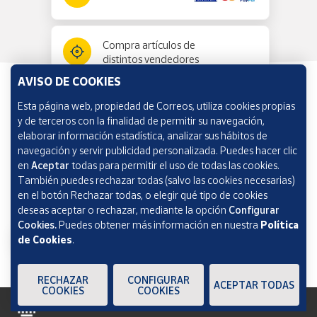
Compra artículos de
distintos vendedores
AVISO DE COOKIES
Esta página web, propiedad de Correos, utiliza cookies propias
Información y ayuda
y de terceros con la finalidad de permitir su navegación,
elaborar información estadística, analizar sus hábitos de
navegación y servir publicidad personalizada. Puedes hacer clic
Correos Market
en
Aceptar
todas para permitir el uso de todas las cookies.
También puedes rechazar todas (salvo las cookies necesarias)
en el botón Rechazar todas, o elegir qué tipo de cookies
deseas aceptar o rechazar, mediante la opción
Configurar
Cookies.
Puedes obtener más información en nuestra
Política
de Cookies
.
RECHAZAR
CONFIGURAR
ACEPTAR TODAS
COOKIES
COOKIES