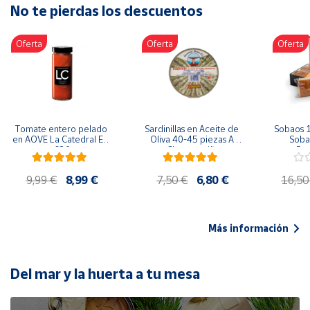
No te pierdas los descuentos
Artesanía
Oficina y
Oferta
Oferta
Oferta
Papelería
Para Canarias,
Ceuta y Melilla
Más
Tomate entero pelado 
Sardinillas en Aceite de 
Sobaos 1
populares
en AOVE La Catedral ER-
Oliva 40-45 piezas A 
Sobao
630
Churrusquiña
Paq
Bono
9,99 €
8,99 €
7,50 €
6,80 €
16,50
Cultural
Nuestros
vendedores
Más información
Las
novedades
de Correos
Del mar y la huerta a tu mesa
Market