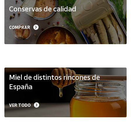
Productos
Conservas de calidad
Solidarios
Ayuda
COMPRAR
Centro
de ayuda
Contacto
Vendedores
Miel de distintos rincones de
España
Mapa de
vendedores
VER TODO
Hazte
vendedor
Área
vendedor