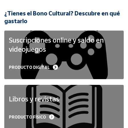
¿Tienes el Bono Cultural? Descubre en qué
Cuenta
gastarlo
Área
cliente
Suscripciones online y saldo en
videojuegos
Ubicación
PRODUCTO DIGITAL
Península
y
Baleares
Canarias,
Ceuta y
Libros y revistas
Melilla
PRODUCTO FÍSICO