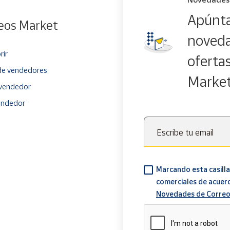
Apúnta
eos Market
noveda
rir
oferta
e vendedores
Marke
vendedor
endedor
Escribe tu email
Marcando esta casilla
comerciales de acuer
Novedades de Correo