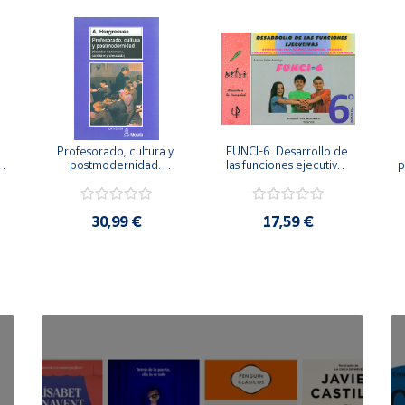
Profesorado, cultura y 
FUNCI-6. Desarrollo de 
 
postmodernidad. 
las funciones ejecutivas. 
p
Cambian los tiempos, 
6º de Primaria.
cambia el profesorado.
30,99 €
17,59 €