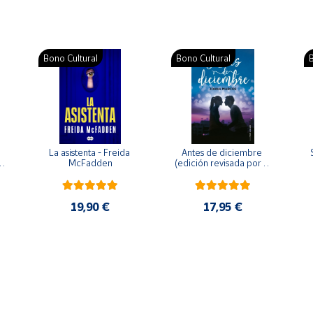
Bono Cultural
Bono Cultural
B
La asistenta - Freida 
Antes de diciembre 
McFadden
(edición revisada por la 
o 
autora) - Joana Marcús
19,90 €
17,95 €