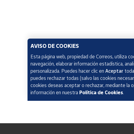
AVISO DE COOKIES
Esta página web, propiedad de Correos, utiliza coo
navegación, elaborar información estadística, anal
personalizada. Puedes hacer clic en
Aceptar
todas
puedes rechazar todas (salvo las cookies necesari
cookies deseas aceptar o rechazar, mediante la 
información en nuestra
Política de Cookies
.