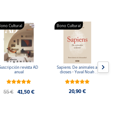
ono Cultural
Bono Cultural
Suscripción revista AD 
Sapiens. De animales a 
Colección d
anual
dioses - Yuval Noah 
para bebés. S
Harari
de cartón
20,90 €
28
55 €
41,50 €