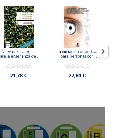
Nuevas estrategias 
La iniciación deportiva 
El método Cl
ara la enseñanza de la 
para personas con 
ortografía.
ceguera y deficiencia 
visual.
18,4
21,78 €
22,84 €