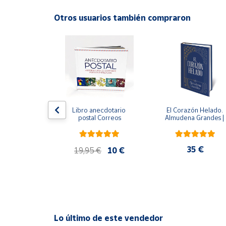
Productos
Solidarios
Otros usuarios también compraron
ral
Ayuda
Centro
de ayuda
Contacto
edición 
Libro anecdotario 
El Corazón Helado. 
 avalada por 
postal Correos
Almudena Grandes | 
l Estate) - 
Edición especial de luj
Vendedores
e Orwell
| Libro con sello y 
matasellos
,95 €
35 €
19,95 €
10 €
Mapa de
vendedores
Hazte
vendedor
Área
Lo último de este vendedor
vendedor