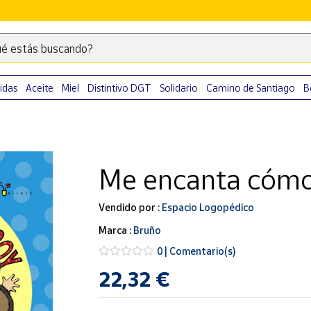
é estás buscando?
Escribe
palabras
clave
idas
Aceite
Miel
Distintivo DGT
Solidario
Camino de Santiago
B
para
buscar
productos
en
Me encanta cómo
Correos
Market
.
Vendido por :
Espacio Logopédico
Marca :
Bruño
0 | Comentario(s)
22,32 €