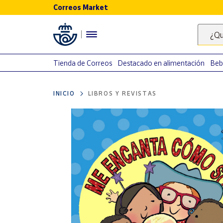
Correos Market
Menú
¿Qu
Nuestro
catálogo
Tienda de Correos
Destacado en alimentación
Beb
Alimentación
INICIO
LIBROS Y REVISTAS
Bebidas
Ocio y cultura
Juguetes y
juegos
Libros y
revistas
Merchandising
y regalos
Tienda de
Correos