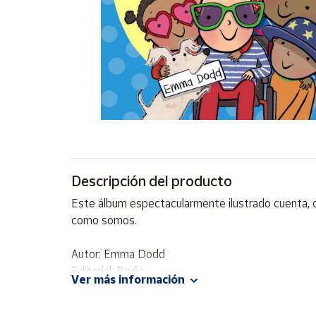
Artesanía
Oficina y
Papelería
Para Canarias,
Ceuta y Melilla
Más
populares
Bono
Descripción del producto
Cultural
Este álbum espectacularmente ilustrado cuenta, c
Nuestros
como somos.
vendedores
Las
Autor: Emma Dodd
novedades
Editorial: Bruño
de Correos
Ver más información
Market
ISBN: 9788469625736
Idioma: Español