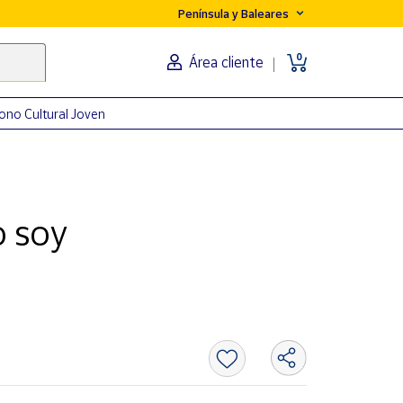
Península y Baleares
0
Área cliente
ono Cultural Joven
 soy