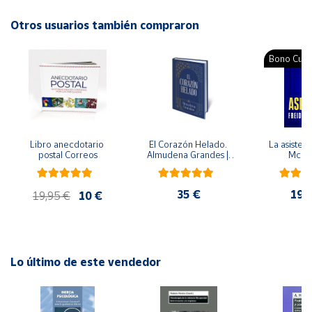
àlbum!
Otros usuarios también compraron
Cuenta
Autor: Jessica Courtney-Tickle, Katy Flint
Editorial: Brúixola
Bono Cultu
Área
ISBN: 9788499068374
cliente
Idioma: Catalán
Ubicación
Libro anecdotario 
El Corazón Helado. 
La asistent
postal Correos
Almudena Grandes | 
McFa
Península
Edición especial de 
lujo | Libro con sello y 
y
matasellos
Baleares
35 €
19,
19,95 €
10 €
Canarias,
Ceuta y
Melilla
Lo último de este vendedor