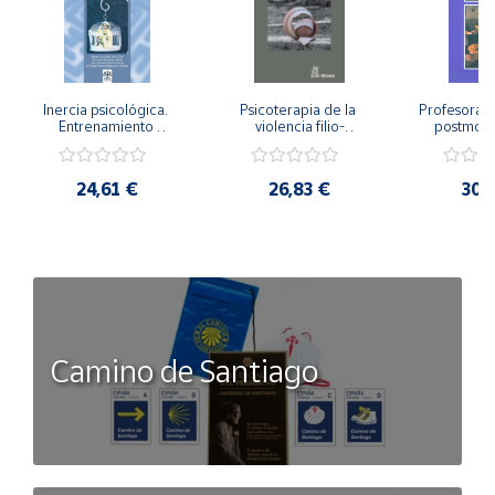
Inercia psicológica. 
Psicoterapia de la 
Profesorado,
Entrenamiento 
violencia filio-
postmode
Emocional para la 
parental. Entre el 
Cambian los
Igualdad de Género.
secreto y la 
cambi
vergüenza.
profes
24,61 €
26,83 €
30,
Camino de Santiago