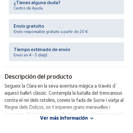
¿Tienes alguna duda?
Productos
Solidarios
Centro de Ayuda
Envío gratuito
Ayuda
Envío responsable gratuito a partir de 20 €
Centro
de ayuda
Tiempo estimado de envío
Envío en 4 - 5 día(s)
Contacto
Descripción del producto
Vendedores
Segueix la Clara en la seva aventura màgica a través d´
aquest ballet clàssic. Contempla la batalla del trencanous
Mapa de
vendedores
contra el rei dels ratolins, coneix la fada de Sucre i viatja al
Regne dels Dolços, on t´ esperen grans meravelles i
Hazte
vendedor
emocions. Prem la nota que hi ha en cada pàgina perquè la
Ver más información
història cobri vida amb la música d´ "El trencanous" de
Área
Txaikovski, i després torna a escoltar cada tema al final de l´
vendedor