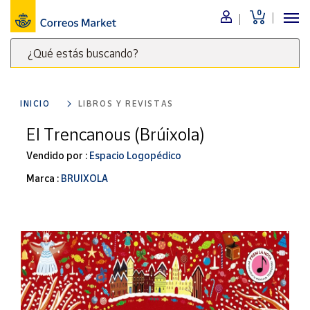
0
Menú
¿Qué estás buscando?
Nuestro
catálogo
Escribe
palabras
INICIO
LIBROS Y REVISTAS
clave
Alimentación
para
El Trencanous (Brúixola)
Bebidas
buscar
Ocio y cultura
Vendido por :
Espacio Logopédico
productos
en
Juguetes y
Marca :
BRUIXOLA
juegos
Correos
Market
Libros y
.
revistas
Merchandising
y regalos
Tienda de
Correos