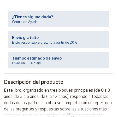
Productos
Solidarios
¿Tienes alguna duda?
Centro de Ayuda
Ayuda
Envío gratuito
Centro
de ayuda
Envío responsable gratuito a partir de 20 €
Contacto
Tiempo estimado de envío
Envío en 3 - 4 día(s)
Vendedores
Descripción del producto
Mapa de
vendedores
Este libro, organizado en tres bloques principales (de 0 a 3
Hazte
años, de 3 a 6 años, de 6 a 12 años), responde a todas las
vendedor
dudas de los padres. La obra se completa con un repertorio
Área
de las preguntas y respuestas sobre las situaciones más
vendedor
comunes, así como con tablas y gráficos que permiten