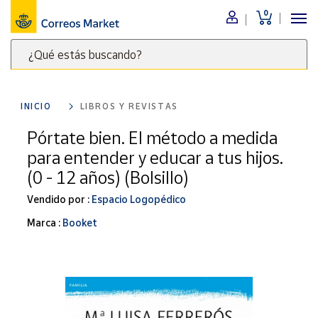
0
Menú
¿Qué estás buscando?
Nuestro
catálogo
Escribe
palabras
INICIO
LIBROS Y REVISTAS
clave
Alimentación
para
Pórtate bien. El método a medida
Bebidas
buscar
para entender y educar a tus hijos.
Ocio y cultura
productos
(0 - 12 años) (Bolsillo)
en
Juguetes y
juegos
Correos
Vendido por :
Espacio Logopédico
Market
Libros y
Marca :
Booket
.
revistas
Merchandising
y regalos
Tienda de
Correos