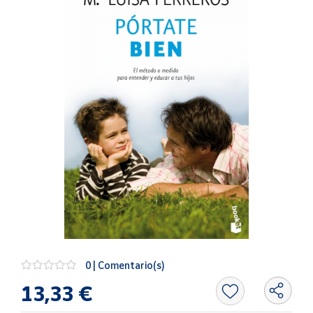
Artesanía
Oficina y
Papelería
Para Canarias,
Ceuta y Melilla
Más
populares
Bono
Cultural
Nuestros
vendedores
Las
novedades
0 | Comentario(s)
de Correos
Market
13,33 €