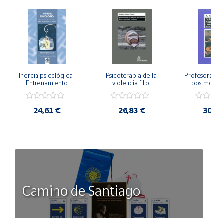
Inercia psicológica. 
Psicoterapia de la 
Profesorado,
Entrenamiento 
violencia filio-
postmode
Emocional para la 
parental. Entre el 
Cambian los
Igualdad de Género.
secreto y la 
cambi
vergüenza.
profes
24,61 €
26,83 €
30,
Camino de Santiago