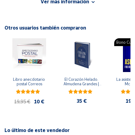
Ver más información
medir los comportamientos
Cuenta
Autor: María Luisa Ferrerós
Editorial: Booket
Otros usuarios también compraron
Área
ISBN: 9788408111313
cliente
Idioma: Español
Bono Cultu
Ubicación
Península
y
Libro anecdotario 
El Corazón Helado. 
La asistent
Baleares
postal Correos
Almudena Grandes | 
McFa
Edición especial de 
Canarias,
lujo | Libro con sello y 
matasellos
Ceuta y
35 €
19,
19,95 €
10 €
Melilla
Lo último de este vendedor