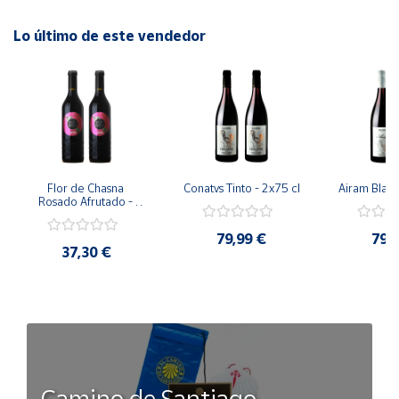
Lo último de este vendedor
Flor de Chasna 
Conatvs Tinto - 2x75 cl
Airam Blanc
Rosado Afrutado - 
2x75 cl
79,99 €
79,
37,30 €
Camino de Santiago