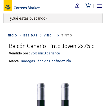
0
Menú
¿Qué estás buscando?
Nuestro
catálogo
Escribe
palabras
INICIO
BEBIDAS
VINO
TINTO
clave
Alimentación
para
Balcón Canario Tinto Joven 2x75 cl
Bebidas
buscar
Ocio y cultura
Vendido por :
Volcanic Xperience
productos
en
Juguetes y
Marca :
Bodegas Cándido Henández Pío
juegos
Correos
Market
Libros y
.
revistas
Merchandising
y regalos
Tienda de
Correos