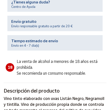
¿Tienes alguna duda?
Productos
Solidarios
Centro de Ayuda
Envío gratuito
Ayuda
Envío responsable gratuito a partir de 20 €
Centro
de ayuda
Tiempo estimado de envío
Envío en 4 - 7 día(s)
Contacto
La venta de alcohol a menores de 18 años está
Vendedores
18
prohibida.
Se recomienda un consumo responsable.
Mapa de
vendedores
Hazte
Descripción del producto
vendedor
Vino tinto elaborado con uvas Listán Negro, Negramoll
Área
y tintilla. Vino de producción propia donde se controla
vendedor