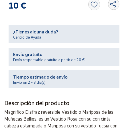
Productos
10 €
Solidarios
Ayuda
¿Tienes alguna duda?
Centro de Ayuda
Centro
de ayuda
Envío gratuito
Contacto
Envío responsable gratuito a partir de 20 €
Vendedores
Tiempo estimado de envío
Envío en 2 - 8 día(s)
Mapa de
vendedores
Descripción del producto
Hazte
vendedor
Magnifico Disfraz reversible Vestido o Mariposa de las
Área
Muñecas Bellies, es un Vestido Rosa con su con cinta
vendedor
cabeza estampada o Mariposa con su vestido fucsia con