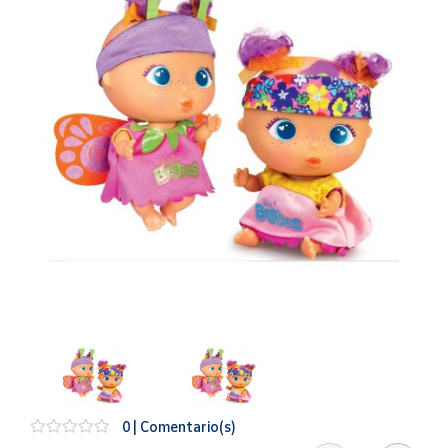
Artesanía
Oficina y
Papelería
Para Canarias,
Ceuta y Melilla
Más
populares
Bono
Cultural
Nuestros
vendedores
Las
novedades
de Correos
Market
0 | Comentario(s)