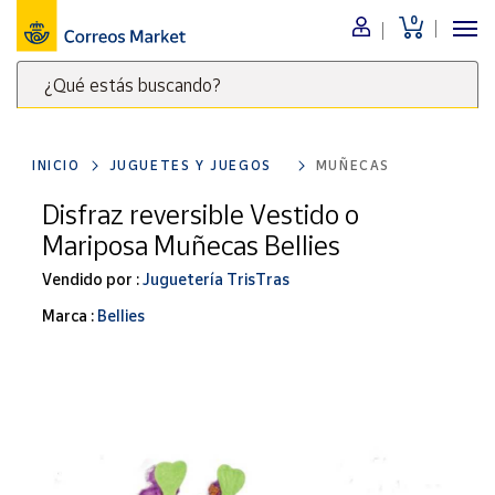
0
Menú
¿Qué estás buscando?
Nuestro
catálogo
Escribe
palabras
INICIO
JUGUETES Y JUEGOS
MUÑECAS
clave
Alimentación
para
Disfraz reversible Vestido o
Bebidas
buscar
Mariposa Muñecas Bellies
Ocio y cultura
productos
en
Vendido por :
Juguetería TrisTras
Juguetes y
juegos
Correos
Marca :
Bellies
Market
Libros y
.
revistas
Merchandising
y regalos
Tienda de
Correos