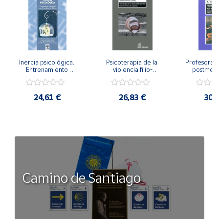
Inercia psicológica. 
Psicoterapia de la 
Profesorado,
Entrenamiento 
violencia filio-
postmode
Emocional para la 
parental. Entre el 
Cambian los
Igualdad de Género.
secreto y la 
cambi
vergüenza.
profes
24,61 €
26,83 €
30,
Camino de Santiago