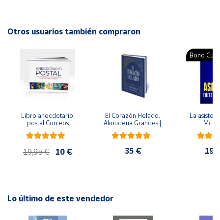
Editorial: Beascoa
ISBN: 9788448853228
Cuenta
Idioma: Español
Otros usuarios también compraron
Área
Bono Cultu
cliente
Ubicación
Libro anecdotario 
El Corazón Helado. 
La asistent
Península
postal Correos
Almudena Grandes | 
McFa
y
Edición especial de 
Baleares
lujo | Libro con sello y 
matasellos
35 €
19,
Canarias,
19,95 €
10 €
Ceuta y
Melilla
Lo último de este vendedor