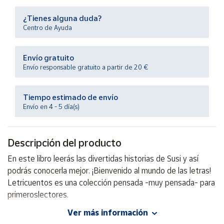
Productos
Solidarios
¿Tienes alguna duda?
Centro de Ayuda
Ayuda
Envío gratuito
Envío responsable gratuito a partir de 20 €
Centro
de ayuda
Tiempo estimado de envío
Contacto
Envío en 4 - 5 día(s)
Vendedores
Descripción del producto
Mapa de
En este libro leerás las divertidas historias de Susi y así
vendedores
podrás conocerla mejor. ¡Bienvenido al mundo de las letras!
Hazte
Letricuentos es una colección pensada -muy pensada- para
vendedor
primeroslectores.
Área
Ver más información
vendedor
Autor: Begoña Oro, Anna Baquero