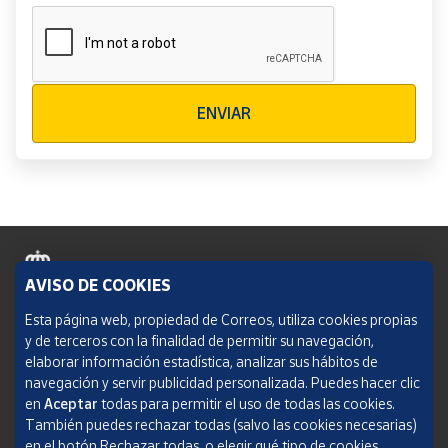
Verificación reCAPTCHA
ENVIAR
AVISO DE COOKIES
Política de cookies
Esta página web, propiedad de Correos, utiliza cookies propias
y de terceros con la finalidad de permitir su navegación,
Aviso legal
elaborar información estadística, analizar sus hábitos de
navegación y servir publicidad personalizada. Puedes hacer clic
Condiciones del servicio
en
Aceptar
todas para permitir el uso de todas las cookies.
También puedes rechazar todas (salvo las cookies necesarias)
Política de Privacidad Web
en el botón Rechazar todas, o elegir qué tipo de cookies