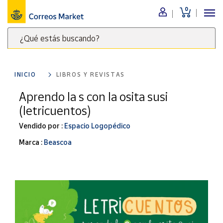
0
Menú
¿Qué estás buscando?
Nuestro
catálogo
Escribe
palabras
INICIO
LIBROS Y REVISTAS
clave
Alimentación
para
Aprendo la s con la osita susi
Bebidas
buscar
(letricuentos)
Ocio y cultura
productos
en
Vendido por :
Espacio Logopédico
Juguetes y
juegos
Correos
Marca :
Beascoa
Market
Libros y
.
revistas
Merchandising
y regalos
Tienda de
Correos