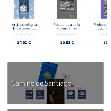
Inercia psicológica. 
Psicoterapia de la 
Profesorado,
Entrenamiento 
violencia filio-
postmode
Emocional para la 
parental. Entre el 
Cambian los
Igualdad de Género.
secreto y la 
cambi
vergüenza.
profes
24,61 €
26,83 €
30,
Camino de Santiago