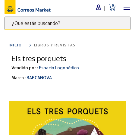
0
Menú
¿Qué estás buscando?
Nuestro
catálogo
Escribe
palabras
INICIO
LIBROS Y REVISTAS
clave
Alimentación
para
Els tres porquets
Bebidas
buscar
Ocio y cultura
Vendido por :
Espacio Logopédico
productos
en
Juguetes y
Marca :
BARCANOVA
juegos
Correos
Market
Libros y
.
revistas
Merchandising
y regalos
Tienda de
Correos