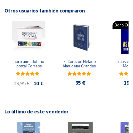
Autor: Estel Baldó, Rosa Gil, Maria Soliva
Editorial: Barcanova
Otros usuarios también compraron
Cuenta
ISBN: 9788448926588
Idioma: Catalán
Bono Cultu
Área
cliente
Ubicación
Libro anecdotario 
El Corazón Helado. 
La asistent
postal Correos
Almudena Grandes | 
McFa
Península
Edición especial de 
lujo | Libro con sello y 
y
matasellos
Baleares
35 €
19,
19,95 €
10 €
Canarias,
Ceuta y
Melilla
Lo último de este vendedor