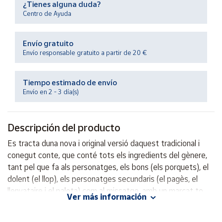
¿Tienes alguna duda?
Productos
Solidarios
Centro de Ayuda
Envío gratuito
Ayuda
Envío responsable gratuito a partir de 20 €
Centro
de ayuda
Tiempo estimado de envío
Envío en 2 - 3 día(s)
Contacto
Descripción del producto
Vendedores
Es tracta duna nova i original versió daquest tradicional i
conegut conte, que conté tots els ingredients del gènere,
Mapa de
vendedores
tant pel que fa als personatges, els bons (els porquets), el
dolent (el llop), els personatges secundaris (el pagès, el
Hazte
vendedor
llenyataire i el paleta) com al missatge, amb un marcat to
Ver más información
didàctic i moralitzador.
Área
vendedor