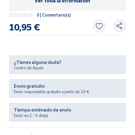
Ver toda la información
Productos
Solidarios
0 | Comentario(s)
10,95 €
Ayuda
Centro
de ayuda
Contacto
¿Tienes alguna duda?
Centro de Ayuda
Vendedores
Envío gratuito
Envío responsable gratuito a partir de 20 €
Mapa de
vendedores
Hazte
Tiempo estimado de envío
vendedor
Envío en 2 - 5 día(s)
Área
vendedor