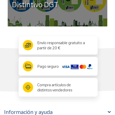
Páginas
Distintivo DGT
Target de edad
Juvenil
Tipo de
NINGUNA
encuadernación
x
✕
Envío responsable gratuito a
Idioma
Español
partir de 20 €
Fecha de
04.06.2026
publicación
Pago seguro
Autor/es
Cherry Chic
Editorial
B DE BOLSILLO
Compra artículos de
distintos vendedores
Dimensiones
190 mm x 126 mm
Información y ayuda