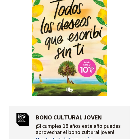
Artesanía
Oficina y
Papelería
Para Canarias,
Ceuta y Melilla
Más
populares
Bono
Cultural
Nuestros
vendedores
Las
novedades
BONO CULTURAL JOVEN
de Correos
¡Si cumples 18 años este año puedes
Market
aprovechar el bono cultural joven!