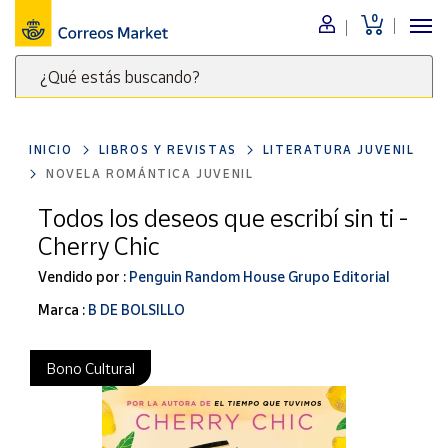
0
Menú
¿Qué estás buscando?
Nuestro
catálogo
Escribe
palabras
INICIO
LIBROS Y REVISTAS
LITERATURA JUVENIL
clave
Alimentación
NOVELA ROMÁNTICA JUVENIL
para
Bebidas
buscar
Todos los deseos que escribí sin ti -
Ocio y cultura
productos
Cherry Chic
en
Juguetes y
juegos
Correos
Vendido por :
Penguin Random House Grupo Editorial
Market
Libros y
Marca :
B DE BOLSILLO
.
revistas
Merchandising
Bono Cultural
y regalos
Tienda de
Correos