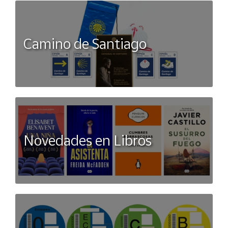
Autor/a
Camino de Santiago
Me llamo Lorena, aunque en los mundos de internet ya
todos me conocen como
Cherry Chic
. Nací en mayo de
1987 y no recuerdo cuándo fue la primera vez que soñé con
escribir un libro, pero sé que todo empezó cuando mis
padres me compraron una Olivetti y me apuntaron a
mecanografía siendo una niña. En la actualidad puedo decir
que he cumplido mi sueño de vivir de mis libros, dando vida a
mis personajes.
Novedades en Libros
Especificaciones
ISBN
9791387871994
Colección
FICCIÓN