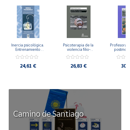
Inercia psicológica. 
Psicoterapia de la 
Profesorado,
Entrenamiento 
violencia filio-
postmode
Emocional para la 
parental. Entre el 
Cambian los
Igualdad de Género.
secreto y la 
cambi
vergüenza.
profes
24,61 €
26,83 €
30,
Camino de Santiago