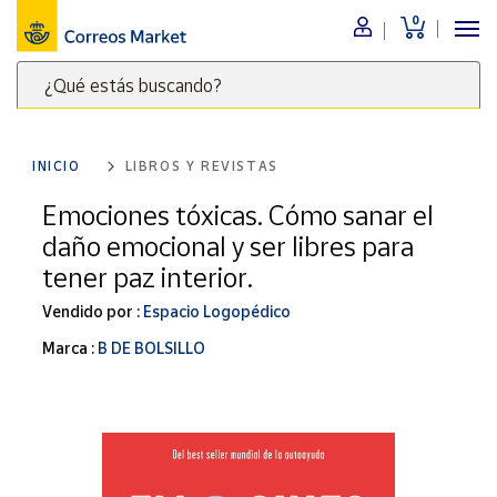
0
Menú
¿Qué estás buscando?
Nuestro
catálogo
Escribe
palabras
INICIO
LIBROS Y REVISTAS
clave
Alimentación
para
Emociones tóxicas. Cómo sanar el
Bebidas
buscar
daño emocional y ser libres para
Ocio y cultura
productos
tener paz interior.
en
Juguetes y
juegos
Correos
Vendido por :
Espacio Logopédico
Market
Libros y
Marca :
B DE BOLSILLO
.
revistas
Merchandising
y regalos
Tienda de
Correos