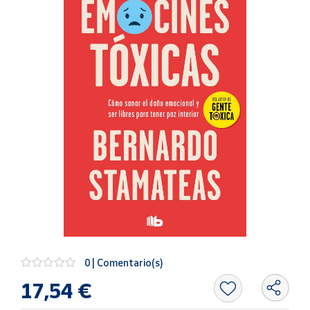
Artesanía
Oficina y
Papelería
Para Canarias,
Ceuta y Melilla
Más
populares
Bono
Cultural
Nuestros
vendedores
Las
novedades
0 | Comentario(s)
de Correos
Market
17,54 €