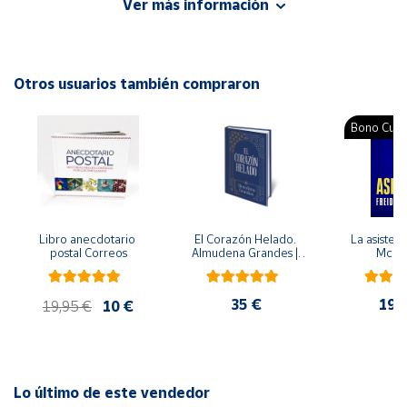
Ver más información
Editorial: Ediciones B
ISBN: 9788490705872
Cuenta
Idioma: Español
Otros usuarios también compraron
Área
cliente
Bono Cultu
Ubicación
Península
y
Libro anecdotario 
El Corazón Helado. 
La asistent
Baleares
postal Correos
Almudena Grandes | 
McFa
Edición especial de 
Canarias,
lujo | Libro con sello y 
matasellos
Ceuta y
35 €
19,
19,95 €
10 €
Melilla
Lo último de este vendedor