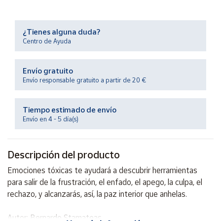
Productos
Solidarios
¿Tienes alguna duda?
Centro de Ayuda
Ayuda
Envío gratuito
Centro
de ayuda
Envío responsable gratuito a partir de 20 €
Contacto
Tiempo estimado de envío
Envío en 4 - 5 día(s)
Vendedores
Descripción del producto
Mapa de
vendedores
Emociones tóxicas te ayudará a descubrir herramientas
Hazte
para salir de la frustración, el enfado, el apego, la culpa, el
vendedor
rechazo, y alcanzarás, así, la paz interior que anhelas.
Área
vendedor
Autor: Bernardo Stamateas