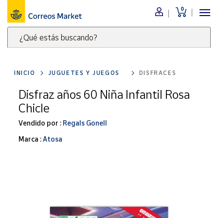
0
Menú
¿Qué estás buscando?
Nuestro
catálogo
Escribe
palabras
INICIO
JUGUETES Y JUEGOS
DISFRACES
clave
Alimentación
para
Disfraz años 60 Niña Infantil Rosa
Bebidas
buscar
Chicle
Ocio y cultura
productos
en
Vendido por :
Regals Gonell
Juguetes y
juegos
Correos
Marca :
Atosa
Market
Libros y
.
revistas
Merchandising
y regalos
Tienda de
Correos