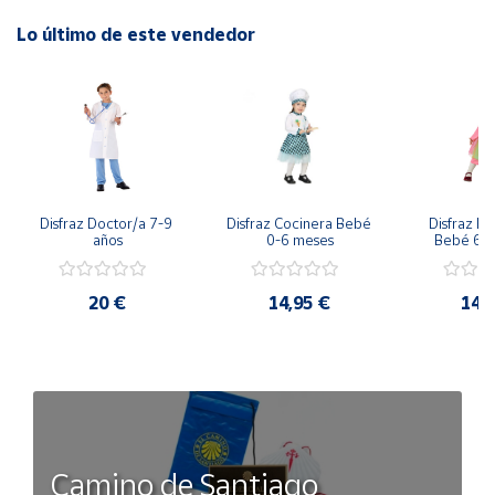
Lo último de este vendedor
Disfraz Doctor/a 7-9 
Disfraz Cocinera Bebé 
Disfraz Pa
años
0-6 meses
Bebé 6-
20 €
14,95 €
14,
Camino de Santiago