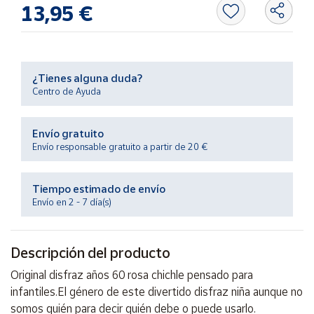
Productos
13,95 €
Solidarios
Ayuda
¿Tienes alguna duda?
Centro de Ayuda
Centro
de ayuda
Envío gratuito
Contacto
Envío responsable gratuito a partir de 20 €
Vendedores
Tiempo estimado de envío
Envío en 2 - 7 día(s)
Mapa de
vendedores
Descripción del producto
Hazte
vendedor
Original disfraz años 60 rosa chichle pensado para
Área
infantiles.El género de este divertido disfraz niña aunque no
vendedor
somos quién para decir quién debe o puede usarlo.