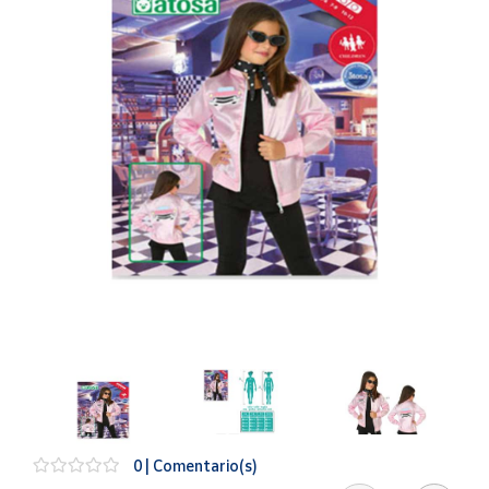
Artesanía
Oficina y
Papelería
Para Canarias,
Ceuta y Melilla
Más
populares
Bono
Cultural
Nuestros
vendedores
Las
novedades
de Correos
Market
0 | Comentario(s)