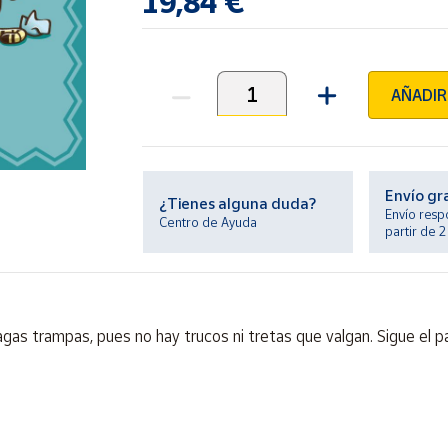
19,84 €
AÑADIR
Unidades
Envío gr
¿Tienes alguna duda?
Envío resp
Centro de Ayuda
partir de 
as trampas, pues no hay trucos ni tretas que valgan. Sigue el pat