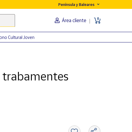
Península y Baleares
0
Área cliente
ono Cultural Joven
 Un trabamentes