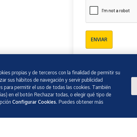
Verificación reCAPTCH
ENVIAR
kies propias y de terceros con la finalidad de permitir su
izar sus hábitos de navegación y servir publicidad
 para permitir el uso de todas las cookies. También
as) en el botón Rechazar todas, o elegir qué tipo de
opción
Configurar Cookies.
Puedes obtener más