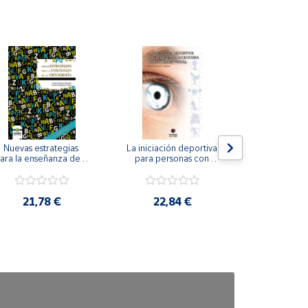
Nuevas estrategias 
La iniciación deportiva 
El método Cl
ara la enseñanza de la 
para personas con 
ortografía.
ceguera y deficiencia 
visual.
18,4
21,78 €
22,84 €