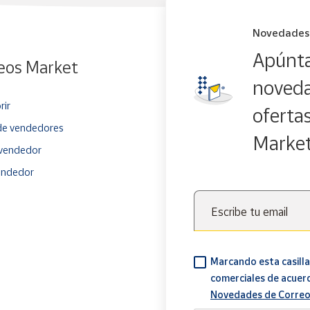
Novedades
Apúnta
eos Market
noveda
rir
oferta
e vendedores
Marke
vendedor
endedor
Escribe tu email
Marcando esta casilla
comerciales de acuer
Novedades de Correo