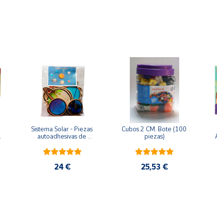
ontiene piezas pequeñas. Peligro de asfixia
Sistema Solar - Piezas 
Cubos 2 CM. Bote (100 
 
autoadhesivas de 
piezas)
madera
24 €
25,53 €