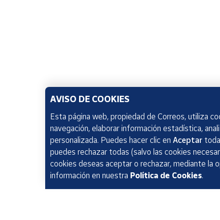
AVISO DE COOKIES
Esta página web, propiedad de Correos, utiliza coo
navegación, elaborar información estadística, anal
personalizada. Puedes hacer clic en
Aceptar
todas
puedes rechazar todas (salvo las cookies necesari
cookies deseas aceptar o rechazar, mediante la 
información en nuestra
Política de Cookies
.