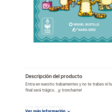
Artesanía
Oficina y
Papelería
Para Canarias,
Ceuta y Melilla
Más
populares
Bono
Cultural
Descripción del producto
Nuestros
vendedores
Entra en nuestro trabamentes y no te trabes ni hag
Las
final será trágico… ¡y tronchante!
novedades
de Correos
Market
EAN: 5904262957292
Ver más información