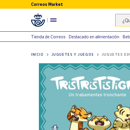
Correos Market
Menú
¿Qu
Nuestro
catálogo
Tienda de Correos
Destacado en alimentación
Beb
Alimentación
INICIO
JUGUETES Y JUEGOS
JUGUETES ED
Bebidas
Ocio y cultura
Juguetes y
juegos
Libros y
revistas
Merchandising
y regalos
Tienda de
Correos