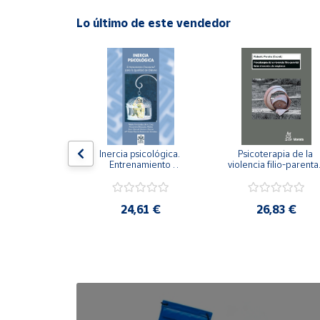
Lo último de este vendedor
Cuenta
Área
cliente
Ubicación
n visual y 
Inercia psicológica. 
Psicoterapia de la 
 Adaptación 
Entrenamiento 
violencia filio-parental.
Península
. Nivel I ESO.
Emocional para la 
Entre el secreto y la 
y
Igualdad de Género.
vergüenza.
Baleares
,21 €
24,61 €
26,83 €
Canarias,
Ceuta y
Melilla