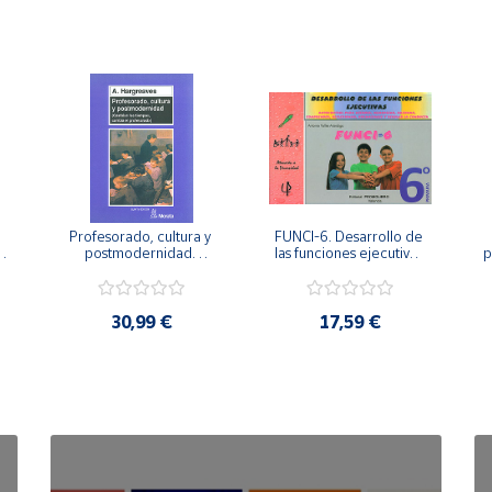
Profesorado, cultura y 
FUNCI-6. Desarrollo de 
 
postmodernidad. 
las funciones ejecutivas. 
p
Cambian los tiempos, 
6º de Primaria.
cambia el profesorado.
30,99 €
17,59 €