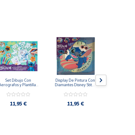
Set Dibujo Con 
Display De Pintura Con 
Pizarra má
Aerografos y Plantillas 
Diamantes Disney Stitch 
Stitch Tinta e
Stitch Más de 3 Años
29x29cm
28 
11,95 €
11,95 €
19,9