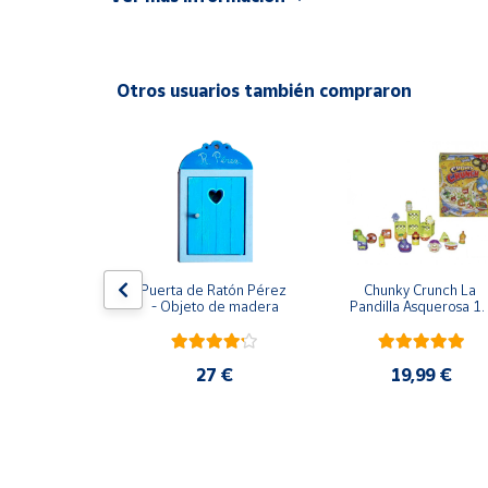
Advertencias:
Productos
Solidarios
No recomendable para niños menores de 3 años. C
Otros usuarios también compraron
Ayuda
Centro
de ayuda
Contacto
Vendedores
usical Vtech
Puerta de Ratón Pérez 
Chunky Crunch La 
- Objeto de madera
Pandilla Asquerosa 16
piezas
Mapa de
,95 €
vendedores
27 €
19,99 €
Hazte
vendedor
Área
vendedor