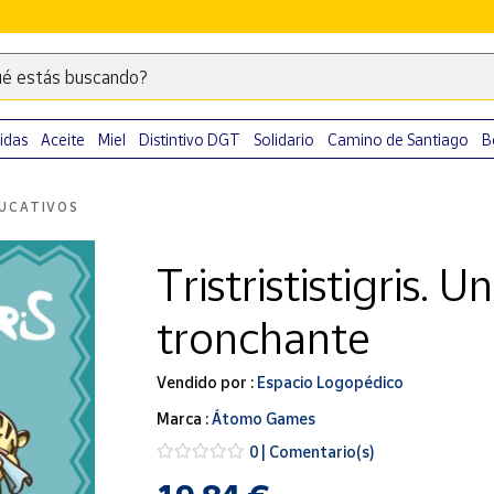
é estás buscando?
Escribe
palabras
clave
idas
Aceite
Miel
Distintivo DGT
Solidario
Camino de Santiago
B
para
buscar
UCATIVOS
productos
en
Tristrististigris.
Correos
Market
tronchante
.
Vendido por :
Espacio Logopédico
Marca :
Átomo Games
0 | Comentario(s)