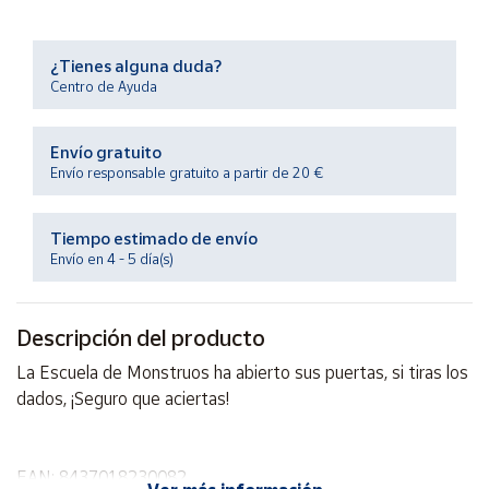
Productos
Solidarios
¿Tienes alguna duda?
Centro de Ayuda
Ayuda
Envío gratuito
Centro
Envío responsable gratuito a partir de 20 €
de ayuda
Contacto
Tiempo estimado de envío
Envío en 4 - 5 día(s)
Vendedores
Descripción del producto
Mapa de
vendedores
La Escuela de Monstruos ha abierto sus puertas, si tiras los
Hazte
dados, ¡Seguro que aciertas!
vendedor
Área
vendedor
EAN: 8437018230082