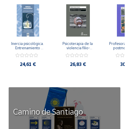
Inercia psicológica. 
Psicoterapia de la 
Profesorado,
Entrenamiento 
violencia filio-
postmode
Emocional para la 
parental. Entre el 
Cambian los
Igualdad de Género.
secreto y la 
cambi
vergüenza.
profes
24,61 €
26,83 €
30,
Camino de Santiago