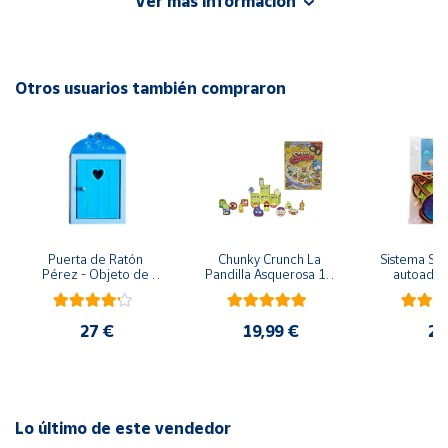
Ver más información
Advertencias:
No recomendable para niños menores de 3 años. Contiene
Cuenta
piezas pequeñas. Peligro de asfixia
Otros usuarios también compraron
Área
cliente
Ubicación
Península
y
Puerta de Ratón 
Chunky Crunch La 
Sistema Sola
Baleares
Pérez - Objeto de 
Pandilla Asquerosa 16 
autoadhes
madera
piezas
mad
Canarias,
Ceuta y
27 €
19,99 €
24
Melilla
Lo último de este vendedor