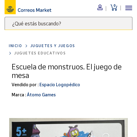
0
Menú
¿Qué estás buscando?
Nuestro
catálogo
Escribe
palabras
INICIO
JUGUETES Y JUEGOS
clave
Alimentación
JUGUETES EDUCATIVOS
para
Bebidas
buscar
Escuela de monstruos. El juego de
Ocio y cultura
productos
mesa
en
Juguetes y
juegos
Correos
Vendido por :
Espacio Logopédico
Market
Libros y
Marca :
Átomo Games
.
revistas
Merchandising
y regalos
Tienda de
Correos