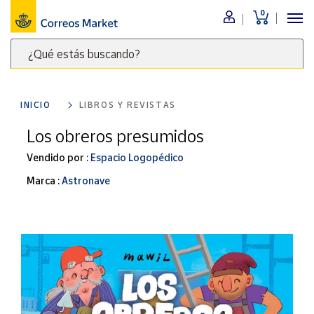
0
Menú
¿Qué estás buscando?
Nuestro
catálogo
Escribe
palabras
INICIO
LIBROS Y REVISTAS
clave
Alimentación
para
Los obreros presumidos
Bebidas
buscar
Ocio y cultura
Vendido por :
Espacio Logopédico
productos
en
Juguetes y
Marca :
Astronave
juegos
Correos
Market
Libros y
.
revistas
Merchandising
y regalos
Tienda de
Correos