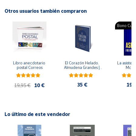
Autor: Mawil
Otros usuarios también compraron
Cuenta
Editorial: Astronave
ISBN: 9788467963076
Bono Cultu
Área
Idioma: Español
cliente
Ubicación
Libro anecdotario 
El Corazón Helado. 
La asistent
postal Correos
Almudena Grandes | 
McFa
Península
Edición especial de 
lujo | Libro con sello y 
y
matasellos
Baleares
35 €
19,
19,95 €
10 €
Canarias,
Ceuta y
Melilla
Lo último de este vendedor