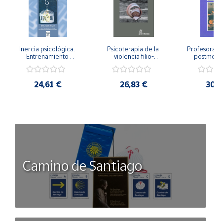
Inercia psicológica. 
Psicoterapia de la 
Profesorado,
Entrenamiento 
violencia filio-
postmode
Emocional para la 
parental. Entre el 
Cambian los
Igualdad de Género.
secreto y la 
cambi
vergüenza.
profes
24,61 €
26,83 €
30,
Camino de Santiago