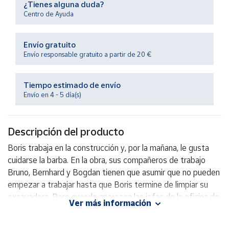
¿Tienes alguna duda?
Productos
Solidarios
Centro de Ayuda
Envío gratuito
Ayuda
Envío responsable gratuito a partir de 20 €
Centro
de ayuda
Tiempo estimado de envío
Envío en 4 - 5 día(s)
Contacto
Descripción del producto
Vendedores
Boris trabaja en la construcción y, por la mañana, le gusta
cuidarse la barba. En la obra, sus compañeros de trabajo
Mapa de
vendedores
Bruno, Bernhard y Bogdan tienen que asumir que no pueden
empezar a trabajar hasta que Boris termine de limpiar su
Hazte
vendedor
excavadora. Pero cuando aparecen las jefas de la oficina de
Ver más información
parques y jardines por la obra, ¡Boris y sus amigos no saben
Área
qué hacer!
vendedor