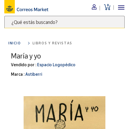
0
Menú
¿Qué estás buscando?
Nuestro
catálogo
Escribe
palabras
INICIO
LIBROS Y REVISTAS
clave
Alimentación
para
María y yo
Bebidas
buscar
Ocio y cultura
Vendido por :
Espacio Logopédico
productos
en
Juguetes y
Marca :
Astiberri
juegos
Correos
Market
Libros y
.
revistas
Merchandising
y regalos
Tienda de
Correos