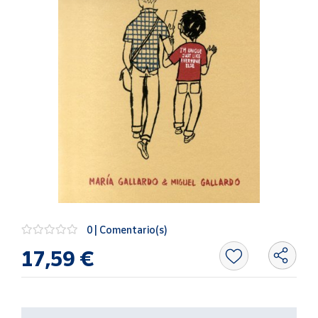
Artesanía
Oficina y
Papelería
Para Canarias,
Ceuta y Melilla
Más
populares
Bono
Cultural
Nuestros
vendedores
0 | Comentario(s)
Las
17,59 €
novedades
de Correos
Market