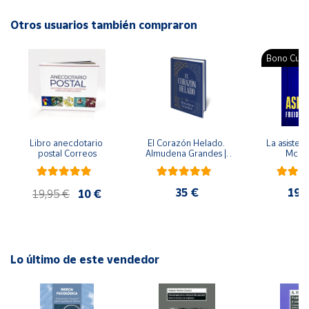
Editorial: Astiberri
ISBN: 9788496815407
Otros usuarios también compraron
Cuenta
Idioma: Español
Bono Cultu
Área
cliente
Ubicación
Libro anecdotario 
El Corazón Helado. 
La asistent
postal Correos
Almudena Grandes | 
McFa
Península
Edición especial de 
lujo | Libro con sello y 
y
matasellos
Baleares
35 €
19,
19,95 €
10 €
Canarias,
Ceuta y
Melilla
Lo último de este vendedor