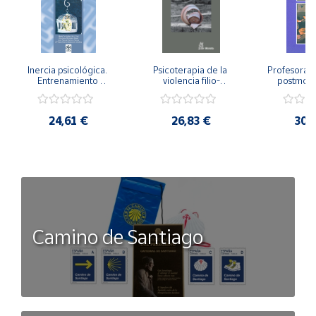
Inercia psicológica. 
Psicoterapia de la 
Profesorado,
Entrenamiento 
violencia filio-
postmode
Emocional para la 
parental. Entre el 
Cambian los
Igualdad de Género.
secreto y la 
cambi
vergüenza.
profes
24,61 €
26,83 €
30,
Camino de Santiago