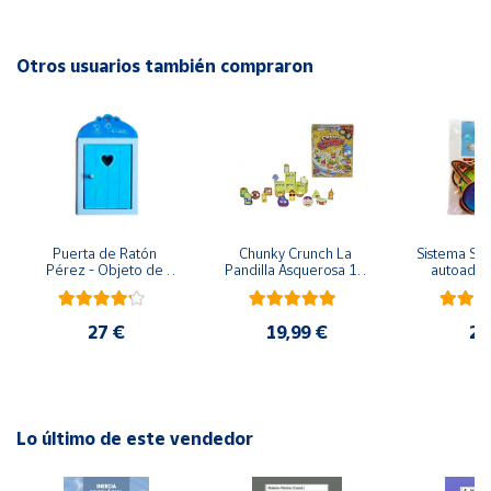
EAN: 3558380127871
Cuenta
Advertencias:
Otros usuarios también compraron
No recomendable para niños menores de 3 años. Contiene
Área
piezas pequeñas. Peligro de asfixia
cliente
Ubicación
Puerta de Ratón 
Chunky Crunch La 
Sistema Sola
Península
Pérez - Objeto de 
Pandilla Asquerosa 16 
autoadhes
y
madera
piezas
mad
Baleares
27 €
19,99 €
24
Canarias,
Ceuta y
Melilla
Lo último de este vendedor