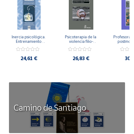
Inercia psicológica. 
Psicoterapia de la 
Profesorado,
Entrenamiento 
violencia filio-
postmode
Emocional para la 
parental. Entre el 
Cambian los
Igualdad de Género.
secreto y la 
cambi
vergüenza.
profes
24,61 €
26,83 €
30,
Camino de Santiago