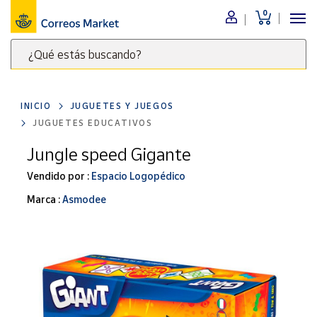
0
Menú
¿Qué estás buscando?
Nuestro
catálogo
Escribe
palabras
INICIO
JUGUETES Y JUEGOS
clave
Alimentación
JUGUETES EDUCATIVOS
para
Bebidas
buscar
Jungle speed Gigante
Ocio y cultura
productos
Vendido por :
Espacio Logopédico
en
Juguetes y
juegos
Correos
Marca :
Asmodee
Market
Libros y
.
revistas
Merchandising
y regalos
Tienda de
Correos