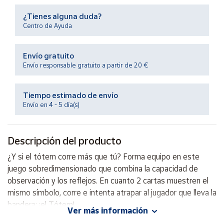
Productos
Solidarios
¿Tienes alguna duda?
Centro de Ayuda
Ayuda
Envío gratuito
Envío responsable gratuito a partir de 20 €
Centro
de ayuda
Tiempo estimado de envío
Contacto
Envío en 4 - 5 día(s)
Vendedores
Descripción del producto
¿Y si el tótem corre más que tú? Forma equipo en este
Mapa de
vendedores
juego sobredimensionado que combina la capacidad de
observación y los reflejos. En cuanto 2 cartas muestren el
Hazte
vendedor
mismo símbolo, corre e intenta atrapar al jugador que lleva la
bandera: ¡el Tótem!
Área
Ver más información
vendedor