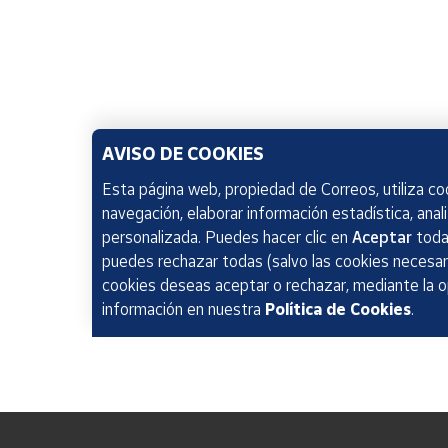
AVISO DE COOKIES
Esta página web, propiedad de Correos, utiliza coo
navegación, elaborar información estadística, anal
personalizada. Puedes hacer clic en
Aceptar
todas
puedes rechazar todas (salvo las cookies necesari
cookies deseas aceptar o rechazar, mediante la 
información en nuestra
Política de Cookies
.