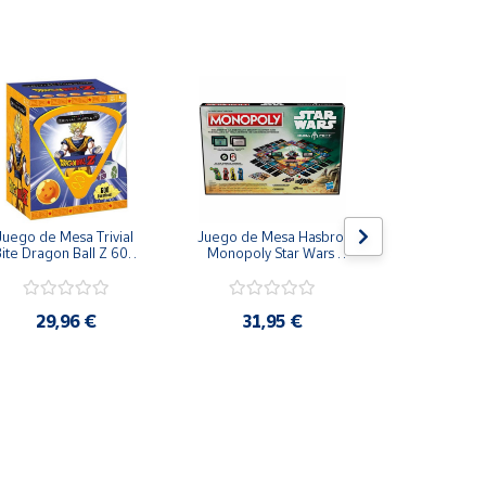
Juego de Mesa Trivial 
Juego de Mesa Hasbro 
Juego de
ite Dragon Ball Z 600 
Monopoly Star Wars 
Paladone Par
Preguntas Español
Boba Fett Mandalorian
Potter Casas  
Ravenclaw, Hu
Gryffi
29,96 €
31,95 €
23,9