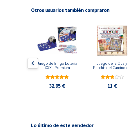
Productos
Solidarios
Otros usuarios también compraron
Ayuda
Centro
de ayuda
Contacto
ión Imposible
Juego de Bingo Lotería 
Juego de la Oca y 
XXXL Premium
Parchís del Camino de
Santiago
Vendedores
,95 €
32,95 €
11 €
Mapa de
vendedores
Hazte
vendedor
Área
Lo último de este vendedor
vendedor