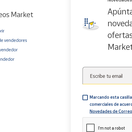
Apúnta
eos Market
noveda
rir
oferta
e vendedores
Marke
vendedor
endedor
Escribe tu email
Marcando esta casilla
comerciales de acuer
Novedades de Correo