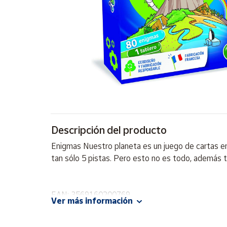
Artesanía
Oficina y
Papelería
Para Canarias,
Ceuta y Melilla
Más
populares
Bono
Descripción del producto
Cultural
Enigmas Nuestro planeta es un juego de cartas en 
Nuestros
tan sólo 5 pistas. Pero esto no es todo, además 
vendedores
Las
novedades
EAN: 3569160200769
de Correos
Ver más información
Market
Advertencias:
No recomendable para niños menores de 3 años. C