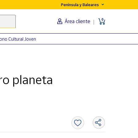
Península y Baleares
0
Área cliente
ono Cultural Joven
ro planeta