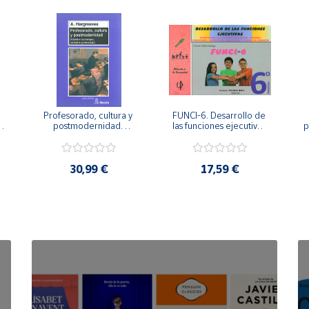
Profesorado, cultura y 
FUNCI-6. Desarrollo de 
 
postmodernidad. 
las funciones ejecutivas. 
p
Cambian los tiempos, 
6º de Primaria.
cambia el profesorado.
30,99 €
17,59 €