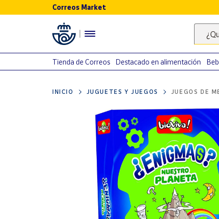
Correos Market
Menú
¿Qu
Nuestro
catálogo
Tienda de Correos
Destacado en alimentación
Beb
Alimentación
INICIO
JUGUETES Y JUEGOS
JUEGOS DE M
Bebidas
Ocio y cultura
Juguetes y
juegos
Libros y
revistas
Merchandising
y regalos
Tienda de
Correos