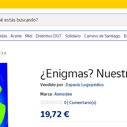
é estás buscando?
Escribe
palabras
clave
idas
Aceite
Miel
Distintivo DGT
Solidario
Camino de Santiago
B
para
buscar
ESA
productos
en
¿Enigmas? Nuest
Correos
Market
.
Vendido por :
Espacio Logopédico
Marca :
Asmodee
0 | Comentario(s)
19,72 €