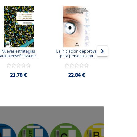
Nuevas estrategias 
La iniciación deportiva 
El método Cl
ara la enseñanza de la 
para personas con 
ortografía.
ceguera y deficiencia 
visual.
18,4
21,78 €
22,84 €