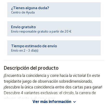
Productos
Solidarios
¿Tienes alguna duda?
Centro de Ayuda
Ayuda
Envío gratuito
Envío responsable gratuito a partir de 20 €
Centro
de ayuda
Tiempo estimado de envío
Contacto
Envío en 2 - 3 día(s)
Vendedores
Descripción del producto
¡Encuentra la coincidencia y corre hacia la victoria! En este
Mapa de
vendedores
trepidante juego de observación sobredimensionado,
¡descubre la única coincidencia entre dos cartas para ganar!
Hazte
vendedor
Descubre 4 variantes exclusivas: el círculo, la carrera de
relevos, el gato o el cara a cara.
Área
Ver más información
vendedor