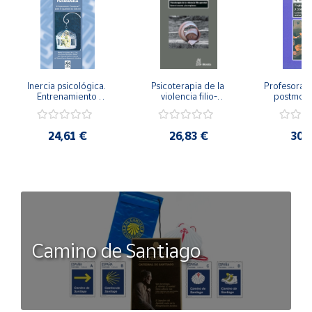
Inercia psicológica. 
Psicoterapia de la 
Profesorado,
Entrenamiento 
violencia filio-
postmode
Emocional para la 
parental. Entre el 
Cambian los
Igualdad de Género.
secreto y la 
cambi
vergüenza.
profes
24,61 €
26,83 €
30,
Camino de Santiago