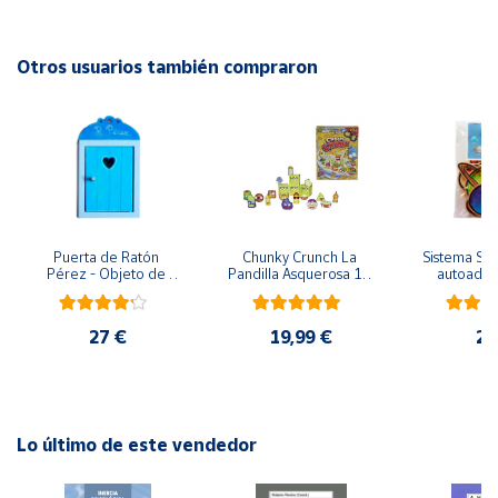
EAN: 3558380127857
Cuenta
Advertencias:
Otros usuarios también compraron
No recomendable para niños menores de 3 años. Contiene
Área
piezas pequeñas. Peligro de asfixia
cliente
Ubicación
Puerta de Ratón 
Chunky Crunch La 
Sistema Sola
Península
Pérez - Objeto de 
Pandilla Asquerosa 16 
autoadhes
y
madera
piezas
mad
Baleares
27 €
19,99 €
24
Canarias,
Ceuta y
Melilla
Lo último de este vendedor