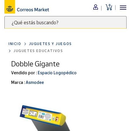
0
Menú
¿Qué estás buscando?
Nuestro
catálogo
Escribe
palabras
INICIO
JUGUETES Y JUEGOS
clave
Alimentación
JUGUETES EDUCATIVOS
para
Bebidas
buscar
Dobble Gigante
Ocio y cultura
productos
Vendido por :
Espacio Logopédico
en
Juguetes y
juegos
Correos
Marca :
Asmodee
Market
Libros y
.
revistas
Merchandising
y regalos
Tienda de
Correos