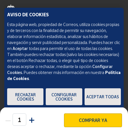
AVISO DE COOKIES
Política de cookies
Esta página web, propiedad de Correos, utiliza cookies propias
y de terceros con la finalidad de permitir su navegación,
Aviso legal
elaborar información estadística, analizar sus hábitos de
navegación y servir publicidad personalizada. Puedes hacer clic
Condiciones del servicio
en
Aceptar
todas para permitir el uso de todas las cookies.
También puedes rechazar todas (salvo las cookies necesarias)
Política de Privacidad Web
en el botón Rechazar todas, o elegir qué tipo de cookies
deseas aceptar o rechazar, mediante la opción
Configurar
Informe de transparencia
Cookies.
Puedes obtener más información en nuestra
Política
de Cookies
.
SOCIEDAD ESTATAL CORREOS Y TELÉGRAFOS, S.A., S.M.E. Todos los derechos
reservados.
RECHAZAR
CONFIGURAR
ACEPTAR TODAS
COOKIES
COOKIES
COMPRAR YA
Unidades