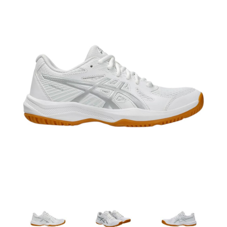
Artesanía
Oficina y
Papelería
Para Canarias,
Ceuta y Melilla
Más
populares
Bono
Cultural
Nuestros
vendedores
Las
novedades
de Correos
Market