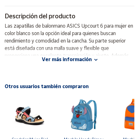
Cuenta
Descripción del producto
Las zapatillas de balonmano ASICS Upcourt 6 para mujer en
Área
color blanco son la opción ideal para quienes buscan
cliente
rendimiento y comodidad en la cancha. Su parte superior
está diseñada con una malla suave y flexible que
proporciona una excelente transpiración y ajuste. Además,
Ubicación
Ver más información
cuentan con un refuerzo impreso que ofrece un soporte
lateral adicional, brindando la estabilidad necesaria durante
Península
el juego. La tecnología TPU TRUSSTIC se encuentra
y
Baleares
posicionada en el lateral de la entresuela, lo que ayuda a
Otros usuarios también compraron
mejorar la estabilidad en el mediopié, permitiendo
Canarias,
movimientos ágiles y seguros. El diseño moderno y la
Ceuta y
Melilla
calidad de los materiales aseguran durabilidad y confort en
cada partido. Con las zapatillas ASICS Upcourt 6, cada
jugadora podrá dar lo mejor de sí en el campo. Parte
superior está reconstruida con un upper de malla más suave
y flexible Complementa con un refuerzo impreso para un