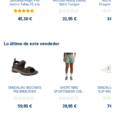
Sandalias Mujer Piel 
Mochila Heady Disney 
Mochila  
Velcro Tallas 35 a la 
Stitch Tongue 
Dragon Bal
mejor soporte lateral. Tecnología TPU TRUSSTIC™ está
41
29x24.5x15 cm
Goku 29x
posicionada en el lado lateral de la entresuela para ayudar a
aumentar la estabilidad de tu mediopié
45,30 €
31,95 €
34,
Lo último de este vendedor
SANDALIAS SKECHERS 
SHORT NIKE 
SANDALIAS 
TRESMEN RYER 
SPORTSWEAR CHILL 
SLIP-INS U
MARRON CHOCOLATE 
TERRY VERDE II3980-
3.0 NEVER
205112-CHOC 
006 PANTALONES 
BLANCO
HOMBRE SANDALIAS 
CORTOS MUJER
119975
59,95 €
39,95 €
74,
COMODAS
SANDALIAS
MU