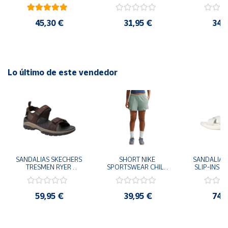
41
29x24.5x15 cm
Goku 29x
45,30 €
31,95 €
34,
Lo último de este vendedor
SANDALIAS SKECHERS 
SHORT NIKE 
SANDALIAS 
TRESMEN RYER 
SPORTSWEAR CHILL 
SLIP-INS U
MARRON CHOCOLATE 
TERRY VERDE II3980-
3.0 NEVER
205112-CHOC 
006 PANTALONES 
BLANCO
HOMBRE SANDALIAS 
CORTOS MUJER
119975
59,95 €
39,95 €
74,
COMODAS
SANDALIAS
MU