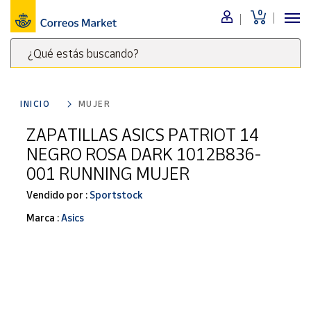
0
Menú
¿Qué estás buscando?
Nuestro
catálogo
Escribe
palabras
INICIO
MUJER
clave
Alimentación
para
ZAPATILLAS ASICS PATRIOT 14
Bebidas
buscar
NEGRO ROSA DARK 1012B836-
Ocio y cultura
productos
001 RUNNING MUJER
en
Juguetes y
juegos
Correos
Vendido por :
Sportstock
Market
Libros y
Marca :
Asics
.
revistas
Merchandising
y regalos
Tienda de
Correos