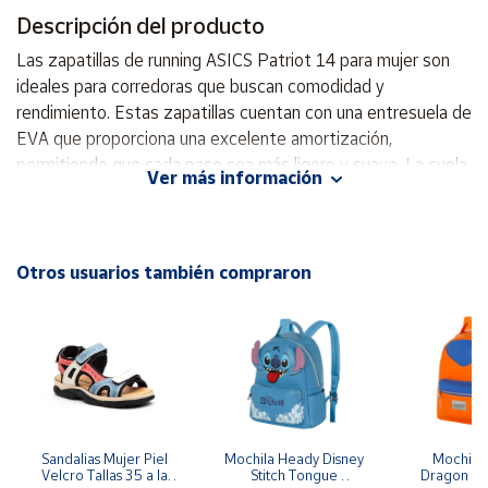
Descripción del producto
Cuenta
Las zapatillas de running ASICS Patriot 14 para mujer son
ideales para corredoras que buscan comodidad y
Área
rendimiento. Estas zapatillas cuentan con una entresuela de
cliente
EVA que proporciona una excelente amortización,
permitiendo que cada paso sea más ligero y suave. La suela
Ver más información
de goma garantiza una óptima tracción en diferentes
Ubicación
superficies, mientras que su cierre con cordones asegura un
ajuste perfecto. Con una altura superior de caña baja, estas
Península
zapatillas permiten libertad de movimiento, haciéndolas
Otros usuarios también compraron
y
perfectas para tus entrenamientos diarios y carreras largas
Baleares
. El material textil de la plantilla asegura una adecuada
Canarias,
transpirabilidad, fundamental para mantener los pies
Ceuta y
Melilla
frescos durante toda la actividad física. Invierte en tu
rendimiento y estilo con las zapatillas ASICS Patriot 14, una
elección segura para cualquier corredora. Entresuela:Eva
Suela:Goma Cierre:Con cordones Altura superior:De caña
Sandalias Mujer Piel 
Mochila Heady Disney 
Mochila  
Velcro Tallas 35 a la 
Stitch Tongue 
Dragon Bal
baja Material de la plantilla:Textil Amortización:EVA