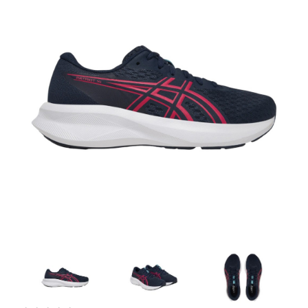
Artesanía
Oficina y
Papelería
Para Canarias,
Ceuta y Melilla
Más
populares
Bono
Cultural
Nuestros
vendedores
Las
novedades
de Correos
Market