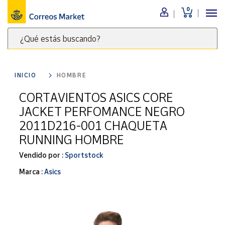
0
Menú
¿Qué estás buscando?
Nuestro
catálogo
Escribe
palabras
INICIO
HOMBRE
clave
Alimentación
para
CORTAVIENTOS ASICS CORE
Bebidas
buscar
JACKET PERFOMANCE NEGRO
Ocio y cultura
productos
2011D216-001 CHAQUETA
en
Juguetes y
RUNNING HOMBRE
juegos
Correos
Market
Libros y
Vendido por :
Sportstock
.
revistas
Marca :
Asics
Merchandising
y regalos
Tienda de
Correos