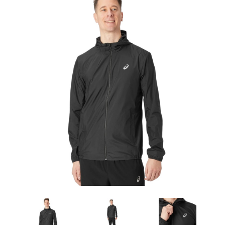
Artesanía
Oficina y
Papelería
Para Canarias,
Ceuta y Melilla
Más
populares
Bono
Cultural
Nuestros
vendedores
Las
novedades
de Correos
Market