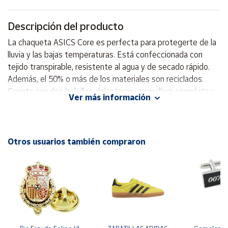
Cuenta
Descripción del producto
La chaqueta ASICS Core es perfecta para protegerte de la
Área
lluvia y las bajas temperaturas. Está confeccionada con
cliente
tejido transpirable, resistente al agua y de secado rápido.
Además, el 50% o más de los materiales son reciclados.
Cuenta con dos bolsillos delanteros, cremallera completa y
Ubicación
Ver más información
puños engomados para un ajuste perfecto. Incorpora el
logo ASICS reflectante para mejorar la visibilidad de los
Península
corredores. El 50 % o más del material principal de esta
y
Baleares
prenda proviene de materiales reciclados. Material duradero
Otros usuarios también compraron
y resistente al agua Secado rápido Ligeras Logotipo
Canarias,
reflectante en espiral de ASICS que aporta visibilidad
Ceuta y
Melilla