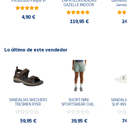
Pin Escudo Felipe VI
ZAPATILLAS ADIDAS 
Gemelos pa
GAZELLE INDOOR 
James B
AMARILLO SHOYEL 
NEGRO JR6303 
4,90 €
CASUAL SNEAKER 
119,95 €
24,
HOMBRE
Lo último de este vendedor
SANDALIAS SKECHERS 
SHORT NIKE 
SANDALIAS 
TRESMEN RYER 
SPORTSWEAR CHILL 
SLIP-INS U
MARRON CHOCOLATE 
TERRY VERDE II3980-
3.0 NEVER
205112-CHOC 
006 PANTALONES 
BLANCO
HOMBRE SANDALIAS 
CORTOS MUJER
119975
59,95 €
39,95 €
74,
COMODAS
SANDALIAS
MU