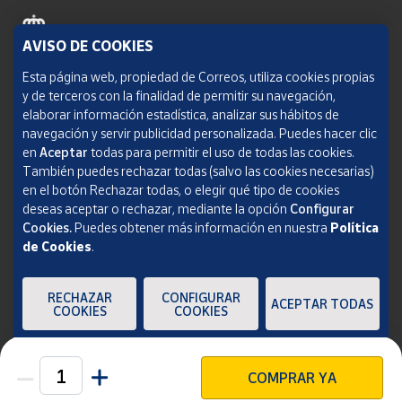
AVISO DE COOKIES
Política de cookies
Esta página web, propiedad de Correos, utiliza cookies propias
y de terceros con la finalidad de permitir su navegación,
Aviso legal
elaborar información estadística, analizar sus hábitos de
navegación y servir publicidad personalizada. Puedes hacer clic
Condiciones del servicio
en
Aceptar
todas para permitir el uso de todas las cookies.
También puedes rechazar todas (salvo las cookies necesarias)
Política de Privacidad Web
en el botón Rechazar todas, o elegir qué tipo de cookies
deseas aceptar o rechazar, mediante la opción
Configurar
Informe de transparencia
Cookies.
Puedes obtener más información en nuestra
Política
de Cookies
.
SOCIEDAD ESTATAL CORREOS Y TELÉGRAFOS, S.A., S.M.E. Todos los derechos
reservados.
RECHAZAR
CONFIGURAR
ACEPTAR TODAS
COOKIES
COOKIES
COMPRAR YA
Unidades