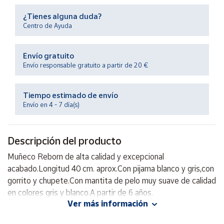
Productos
Solidarios
¿Tienes alguna duda?
Centro de Ayuda
Ayuda
Envío gratuito
Envío responsable gratuito a partir de 20 €
Centro
de ayuda
Tiempo estimado de envío
Contacto
Envío en 4 - 7 día(s)
Vendedores
Descripción del producto
Muñeco Reborn de alta calidad y excepcional
Mapa de
vendedores
acabado.Longitud 40 cm. aprox.Con pijama blanco y gris,con
gorrito y chupete.Con mantita de pelo muy suave de calidad
Hazte
vendedor
en colores gris y blanco.A partir de 6 años.
Ver más información
Área
vendedor