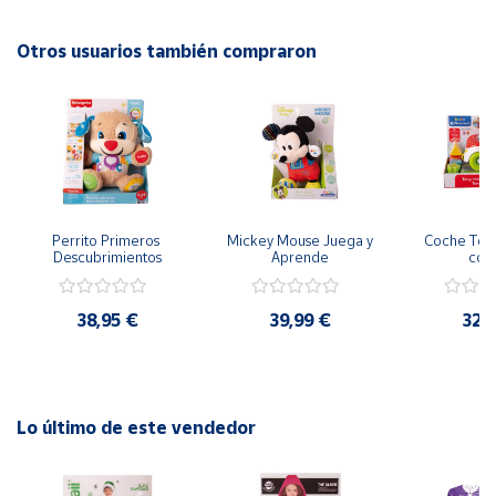
Otros usuarios también compraron
Cuenta
Área
cliente
Ubicación
Perrito Primeros 
Mickey Mouse Juega y 
Coche Tony
Descubrimientos
Aprende
col
Península
y
Baleares
38,95 €
39,99 €
32,
Canarias,
Ceuta y
Melilla
Lo último de este vendedor