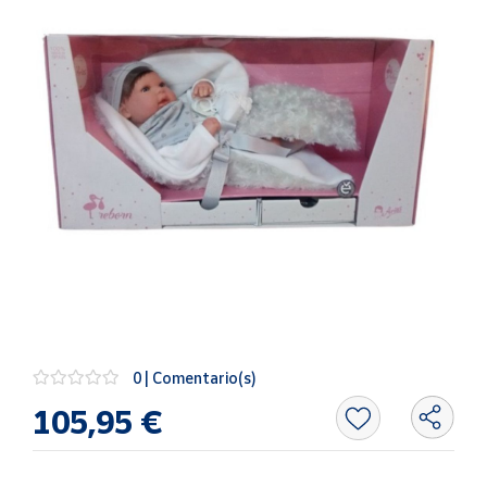
Artesanía
Oficina y
Papelería
Para Canarias,
Ceuta y Melilla
Más
populares
Bono
Cultural
Nuestros
vendedores
0 | Comentario(s)
Las
novedades
105,95 €
de Correos
Market