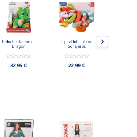
Peluche Ramón el 
Espiral Infantil con 
Granja Sens
Dragón
Sonajeros
Clemen
32,95 €
22,99 €
28,9