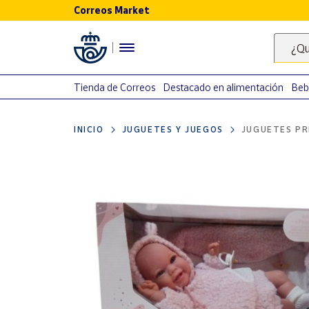
Correos Market
Menú
¿Qu
Nuestro
catálogo
Tienda de Correos
Destacado en alimentación
Beb
Alimentación
INICIO
JUGUETES Y JUEGOS
JUGUETES PR
Bebidas
Ocio y cultura
Juguetes y
juegos
Libros y
revistas
Merchandising
y regalos
Tienda de
Correos