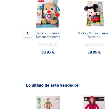
Productos
Solidarios
Ayuda
r Riego 
Perrito Primeros 
Mickey Mouse Juega y
Centro
ymobil
Descubrimientos
Aprende
de ayuda
Contacto
,50 €
38,95 €
39,99 €
Vendedores
Mapa de
vendedores
Lo último de este vendedor
Hazte
vendedor
Área
vendedor