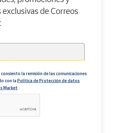
s exclusivas de Correos
t
 consiento la remisión de las comunicaciones
do con la
Política de Protección de datos
s Market
A