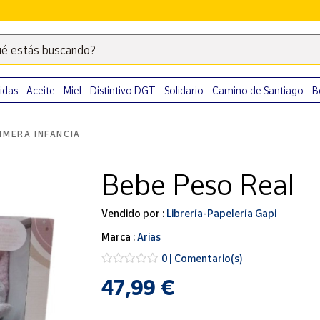
é estás buscando?
Escribe
palabras
clave
idas
Aceite
Miel
Distintivo DGT
Solidario
Camino de Santiago
B
para
buscar
IMERA INFANCIA
productos
en
Bebe Peso Real
Correos
Market
.
Vendido por :
Librería-Papelería Gapi
Marca :
Arias
0 | Comentario(s)
47,99 €