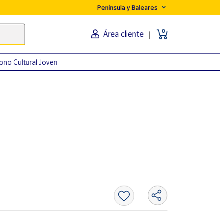
Península y Baleares
0
Área cliente
ono Cultural Joven