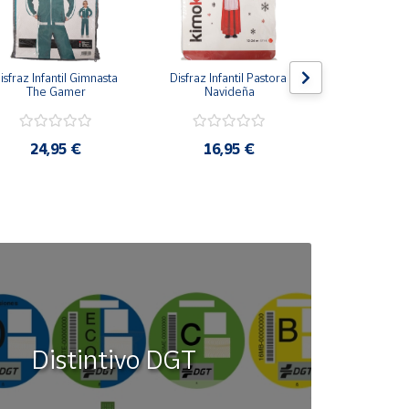
isfraz Infantil Gimnasta 
Disfraz Infantil Pastora 
Disfraz Infan
The Gamer
Navideña
Azu
24,95 €
16,95 €
16,9
Distintivo DGT