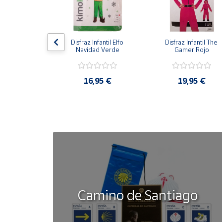
Cuenta
antil Gato con 
Disfraz Infantil Elfo 
Disfraz Infantil The 
otas
Navidad Verde
Gamer Rojo
Área
cliente
,95 €
16,95 €
19,95 €
Ubicación
Península
y
Baleares
Canarias,
Ceuta y
Melilla
Camino de Santiago