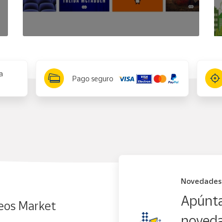
a
Pago seguro
Novedades
Apúnta
eos Market
noveda