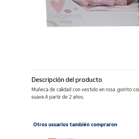
Artesanía
Oficina y
Papelería
Para Canarias,
Ceuta y Melilla
Más
populares
Bono
Descripción del producto
Cultural
Muñeca de calidad con vestido en rosa ,gorrito c
Nuestros
suave.A partir de 2 años.
vendedores
Las
novedades
de Correos
Otros usuarios también compraron
Market