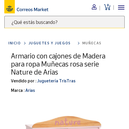
0
Menú
¿Qué estás buscando?
Nuestro
catálogo
Escribe
palabras
INICIO
JUGUETES Y JUEGOS
MUÑECAS
clave
Alimentación
para
Armario con cajones de Madera
Bebidas
buscar
para ropa Muñecas rosa serie
Ocio y cultura
productos
Nature de Arias
en
Juguetes y
juegos
Correos
Vendido por :
Juguetería TrisTras
Market
Libros y
Marca :
Arias
.
revistas
Merchandising
y regalos
Tienda de
Correos