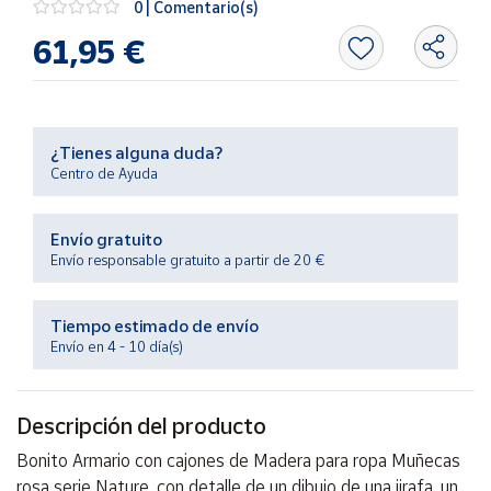
0 | Comentario(s)
Productos
Solidarios
61,95 €
Ayuda
¿Tienes alguna duda?
Centro
Centro de Ayuda
de ayuda
Contacto
Envío gratuito
Envío responsable gratuito a partir de 20 €
Vendedores
Tiempo estimado de envío
Mapa de
Envío en 4 - 10 día(s)
vendedores
Hazte
vendedor
Descripción del producto
Área
Bonito Armario con cajones de Madera para ropa Muñecas
vendedor
rosa serie Nature, con detalle de un dibujo de una jirafa, un