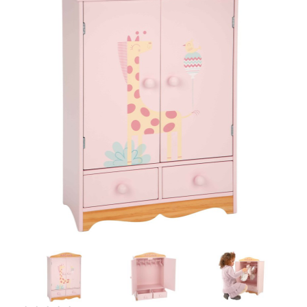
Artesanía
Oficina y
Papelería
Para Canarias,
Ceuta y Melilla
Más
populares
Bono
Cultural
Nuestros
vendedores
Las
novedades
de Correos
Market