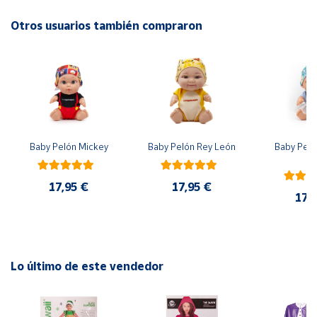
Otros usuarios también compraron
Cuenta
Área
cliente
Ubicación
Baby Pelón Mickey
Baby Pelón Rey León
Baby Peló
El
Península
y
17,95 €
17,95 €
Baleares
17,
Canarias,
Ceuta y
Melilla
Lo último de este vendedor