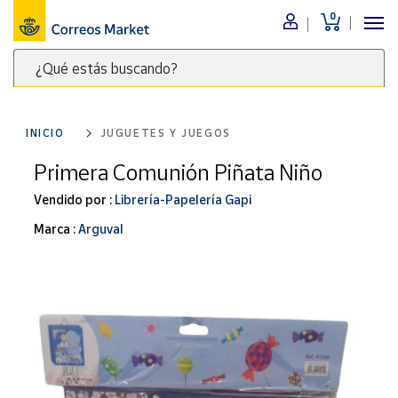
0
Menú
¿Qué estás buscando?
Nuestro
catálogo
Escribe
palabras
INICIO
JUGUETES Y JUEGOS
clave
Alimentación
para
Primera Comunión Piñata Niño
Bebidas
buscar
Ocio y cultura
Vendido por :
Librería-Papelería Gapi
productos
en
Juguetes y
Marca :
Arguval
juegos
Correos
Market
Libros y
.
revistas
Merchandising
y regalos
Tienda de
Correos