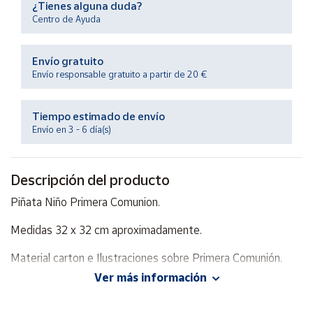
¿Tienes alguna duda?
Productos
Solidarios
Centro de Ayuda
Envío gratuito
Ayuda
Envío responsable gratuito a partir de 20 €
Centro
de ayuda
Tiempo estimado de envío
Envío en 3 - 6 día(s)
Contacto
Descripción del producto
Vendedores
Piñata Niño Primera Comunion.
Mapa de
Medidas 32 x 32 cm aproximadamente.
vendedores
Hazte
Material carton e Ilustraciones sobre Primera Comunión.
vendedor
Ver más información
Área
vendedor