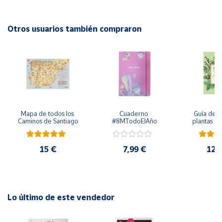
Cuenta
Otros usuarios también compraron
Área
cliente
Ubicación
Mapa de todos los 
Cuaderno 
Guía de cu
Península
Caminos de Santiago
#8MTodoElAño
plantas ar
y
medicin
Baleares
culin
15 €
7,99 €
12,
Canarias,
Ceuta y
Melilla
Lo último de este vendedor