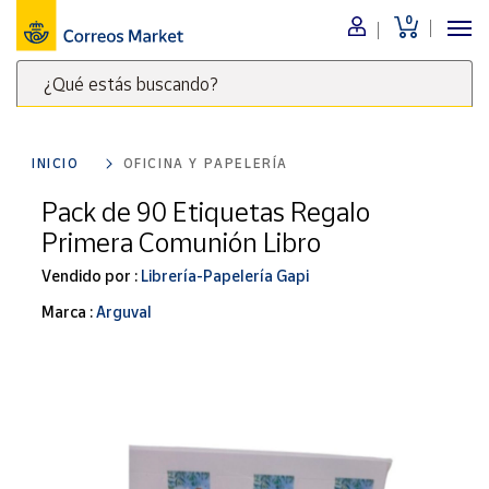
0
Menú
¿Qué estás buscando?
Nuestro
catálogo
Escribe
palabras
INICIO
OFICINA Y PAPELERÍA
clave
Alimentación
para
Pack de 90 Etiquetas Regalo
Bebidas
buscar
Primera Comunión Libro
Ocio y cultura
productos
en
Vendido por :
Librería-Papelería Gapi
Juguetes y
juegos
Correos
Marca :
Arguval
Market
Libros y
.
revistas
Merchandising
y regalos
Tienda de
Correos