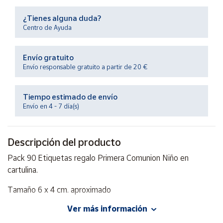
Productos
Solidarios
¿Tienes alguna duda?
Centro de Ayuda
Ayuda
Envío gratuito
Envío responsable gratuito a partir de 20 €
Centro
de ayuda
Tiempo estimado de envío
Contacto
Envío en 4 - 7 día(s)
Vendedores
Descripción del producto
Mapa de
Pack 90 Etiquetas regalo Primera Comunion Niño en
vendedores
cartulina.
Hazte
Tamaño 6 x 4 cm. aproximado
vendedor
Área
Ver más información
vendedor