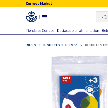
Correos Market
Menú
¿Qu
Nuestro
catálogo
Tienda de Correos
Destacado en alimentación
Beb
Alimentación
INICIO
JUGUETES Y JUEGOS
JUGUETES ED
Bebidas
Ocio y cultura
Juguetes y
juegos
Libros y
revistas
Merchandising
y regalos
Tienda de
Correos