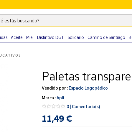
é estás buscando?
Escribe
palabras
clave
idas
Aceite
Miel
Distintivo DGT
Solidario
Camino de Santiago
B
para
buscar
UCATIVOS
productos
en
Paletas transpare
Correos
Market
.
Vendido por :
Espacio Logopédico
Marca :
Apli
0 | Comentario(s)
11,49 €