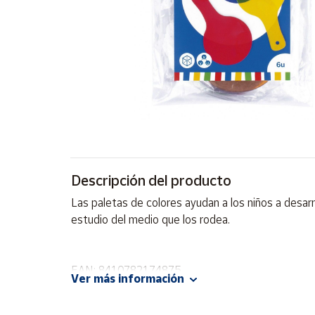
Artesanía
Oficina y
Papelería
Para Canarias,
Ceuta y Melilla
Más
populares
Bono
Descripción del producto
Cultural
Las paletas de colores ayudan a los niños a desarr
Nuestros
estudio del medio que los rodea.
vendedores
Las
novedades
EAN: 8410782174875
de Correos
Ver más información
Market
Advertencias:
No recomendable para niños menores de 3 años. C