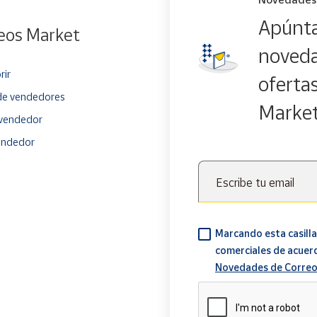
Apúnta
eos Market
noveda
rir
oferta
e vendedores
Marke
vendedor
endedor
Escribe tu email
Marcando esta casilla
comerciales de acuer
Novedades de Correo