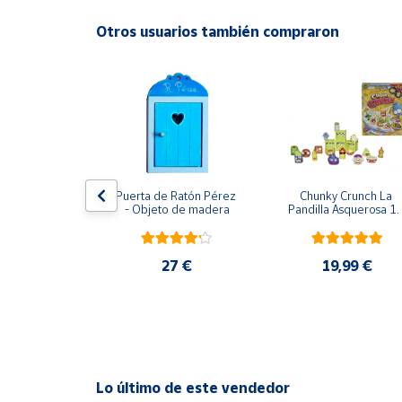
Productos
Solidarios
Otros usuarios también compraron
Ayuda
Centro
de ayuda
Contacto
usical Vtech
Puerta de Ratón Pérez 
Chunky Crunch La 
- Objeto de madera
Pandilla Asquerosa 16
piezas
Vendedores
,95 €
27 €
19,99 €
Mapa de
vendedores
Hazte
vendedor
Área
Lo último de este vendedor
vendedor