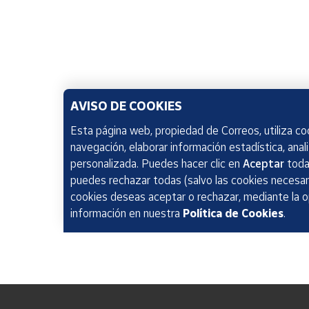
AVISO DE COOKIES
Esta página web, propiedad de Correos, utiliza coo
navegación, elaborar información estadística, anal
personalizada. Puedes hacer clic en
Aceptar
todas
puedes rechazar todas (salvo las cookies necesari
cookies deseas aceptar o rechazar, mediante la 
información en nuestra
Política de Cookies
.