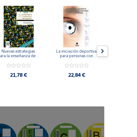
Nuevas estrategias 
La iniciación deportiva 
El método Cl
ara la enseñanza de la 
para personas con 
ortografía.
ceguera y deficiencia 
visual.
18,4
21,78 €
22,84 €