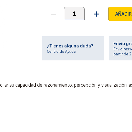
AÑADIR
Unidades
Envío gr
¿Tienes alguna duda?
Envío resp
Centro de Ayuda
partir de 
ollar su capacidad de razonamiento, percepción y visualización, a
ontiene piezas pequeñas. Peligro de asfixia