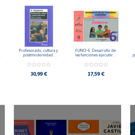
Profesorado, cultura y 
FUNCI-6. Desarrollo de 
 
postmodernidad. 
las funciones ejecutivas. 
p
Cambian los tiempos, 
6º de Primaria.
cambia el profesorado.
30,99 €
17,59 €