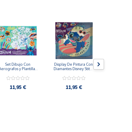
Set Dibujo Con 
Display De Pintura Con 
Pizarra má
Aerografos y Plantillas 
Diamantes Disney Stitch 
Stitch Tinta e
Stitch Más de 3 Años
29x29cm
28 
11,95 €
11,95 €
19,9