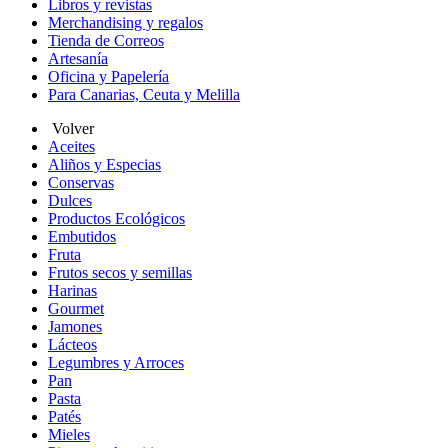
Libros y revistas
Merchandising y regalos
Tienda de Correos
Artesanía
Oficina y Papelería
Para Canarias, Ceuta y Melilla
Volver
Aceites
Aliños y Especias
Conservas
Dulces
Productos Ecológicos
Embutidos
Fruta
Frutos secos y semillas
Harinas
Gourmet
Jamones
Lácteos
Legumbres y Arroces
Pan
Pasta
Patés
Mieles