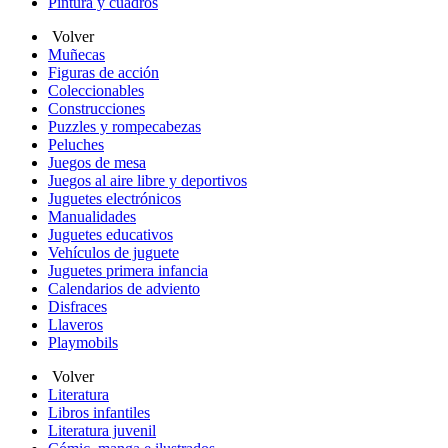
Pintura y cuadros
Volver
Muñecas
Figuras de acción
Coleccionables
Construcciones
Puzzles y rompecabezas
Peluches
Juegos de mesa
Juegos al aire libre y deportivos
Juguetes electrónicos
Manualidades
Juguetes educativos
Vehículos de juguete
Juguetes primera infancia
Calendarios de adviento
Disfraces
Llaveros
Playmobils
Volver
Literatura
Libros infantiles
Literatura juvenil