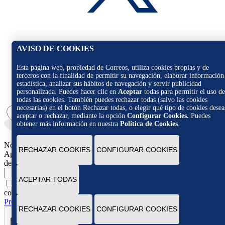
AVISO DE COOKIES
Esta página web, propiedad de Correos, utiliza cookies propias y de
terceros con la finalidad de permitir su navegación, elaborar información
estadística, analizar sus hábitos de navegación y servir publicidad
personalizada. Puedes hacer clic en
Aceptar
todas para permitir el uso de
todas las cookies. También puedes rechazar todas (salvo las cookies
necesarias) en el botón Rechazar todas, o elegir qué tipo de cookies desea
aceptar o rechazar, mediante la opción
Configurar Cookies.
Puedes
obtener más información en nuestra
Política de Cookies
.
Novedades
RECHAZAR COOKIES
CONFIGURAR COOKIES
Apúntate para recibir novedades, promociones y ofertas exclusivas
de Correos Market
Escribe tu email
ACEPTAR TODAS
Marcando esta casilla consiento la remisión de las
comunicaciones comerciales de acuerdo con la
Política de
Protección de datos Novedades de Correos Market
RECHAZAR COOKIES
CONFIGURAR COOKIES