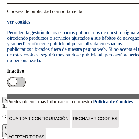
Cookies de publicidad comportamental
ver cookies
Permiten la gestión de los espacios publicitarios de nuestra página
ofreciendo productos o servicios ajustados a sus hábitos de navega
y su perfil y ofrecerle publicidad personalizada en espacios
publicitarios ubicados fuera de nuestra página web. Si no acepta el
de estas cookies, seguirá mostrándose publicidad, pero será genéric
no personalizada.
Inactivo
×
Puedes obtener más información en nuestra
Política de Cookies
Información
Gracias. Tu suscripción se ha realizado correctamente.
GUARDAR CONFIGURACIÓN
RECHAZAR COOKIES
Cerrar
×
ACEPTAR TODAS