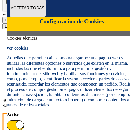
ACEPTAR TODAS
Verificación reCAPTCHA
Enviar
Configuración de Cookies
Enviar
Cookies técnicas
ver cookies
Aquellas que permiten al usuario navegar por una página web y
utilizar las diferentes opciones o servicios que existen en la misma,
incluidas las que el editor utiliza para permitir la gestión y
Política de cookies
funcionamiento del sitio web y habilitar sus funciones y servicios,
Aviso legal
como, por ejemplo, identificar la sesión, acceder a partes de acceso
Condiciones del servicio
restringido, recordar los elementos que componen un pedido, Reali
Política de Privacidad Web
el proceso de compra gestionar el pago, utilizar elementos de segur
Informe de transparencia
durante la navegación, habilitar contenidos dinámicos (por ejemplo,
animación de carga de un texto o imagen) o compartir contenidos a
SOCIEDAD ESTATAL CORREOS Y TELÉGRAFOS, S.A.,
través de redes sociales.
S.M.E. Todos los derechos reservados.
Activo