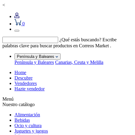
<
0
¿Qué estás buscando?
Escribe
palabras clave para buscar productos en Correos Market .
Península y Baleares
Península y Baleares
Canarias, Ceuta y Melilla
Home
Descubre
Vendedores
Hazte vendedor
Menú
Nuestro catálogo
Alimentación
Bebidas
Ocio y cultura
Juguetes y juegos