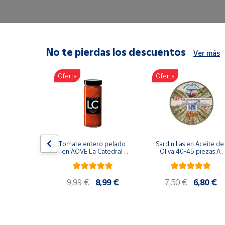
Artesanía
Oficina y
Papelería
Para Canarias,
No te pierdas los descuentos
Ver más
Ceuta y Melilla
Oferta
Oferta
Más
populares
Bono
Cultural
lancos 10-
Tomate entero pelado 
Sardinillas en Aceite de 
o gourmet 
Nuestros
en AOVE La Catedral 
Oliva 40-45 piezas A 
g
ER-630
Churrusquiña
vendedores
Las
9,99 €
9,99 €
8,99 €
7,50 €
6,80 €
novedades
de Correos
Market