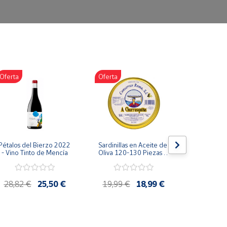
Oferta
Oferta
Oferta
Pétalos del Bierzo 2022 
Sardinillas en Aceite de 
Bonito d
- Vino Tinto de Mencía
Oliva 120-130 Piezas A 
escabeche
Churrusquiña - 
Conservas Gallegas 
Premium
28,82 €
25,50 €
19,99 €
18,99 €
4,85 