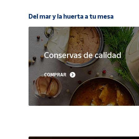
Productos
Solidarios
Del mar y la huerta a tu mesa
Ayuda
Oferta
Centro
de ayuda
Conservas de calidad
Contacto
Filetes de Melva 
Sardinillas en Aceite 
COMPRAR
Canutera de Barbate 
Oliva 40-45 piezas A
Vendedores
525 g
Churrusquiña
35,90 €
7,50 €
6,80 €
Mapa de
vendedores
Hazte
vendedor
Área
vendedor