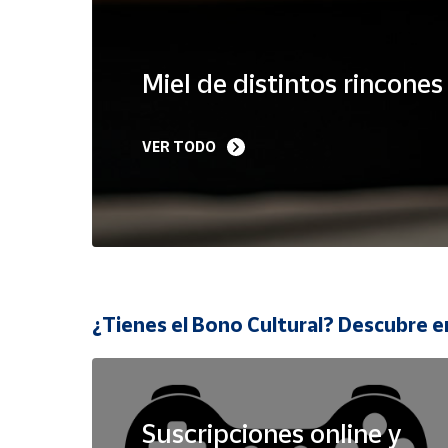
Cuenta
Miel de distintos rincone
Área
cliente
VER TODO
Ubicación
Península
y
Baleares
Canarias,
¿Tienes el Bono Cultural? Descubre e
Ceuta y
Melilla
Suscripciones online y