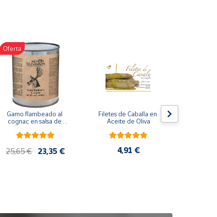
Oferta
Gamo flambeado al 
Filetes de Caballa en 
Pack 
cognac en salsa de 
Aceite de Oliva
compuesto
nueces (865 g)
de co
ela
artes
4,91 €
25,65 €
23,35 €