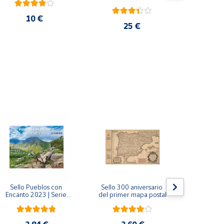
10 €
25 €
Sello Pueblos con 
Sello 300 aniversario 
Sello Mil
Encanto 2023 | Serie 
del primer mapa postal
funda
VIII I Bagergue, Briones, 
Monaste
Pedraza y Ponte 
Salvador d
Maceira | Hoja bloque
(Asturi