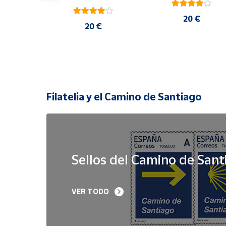
20 €
 €
20 €
Filatelia y el Camino de Santiago
Sellos del Camino de Sant
Sello Iglesia 
Sello Año Jubilar 
VER TODO
prerrománica de 
Lebaniego 2023 I Pa
Priesca. Asturias | Serie 
de 5
Patrimonio Histórico | 
Hoja Bloque