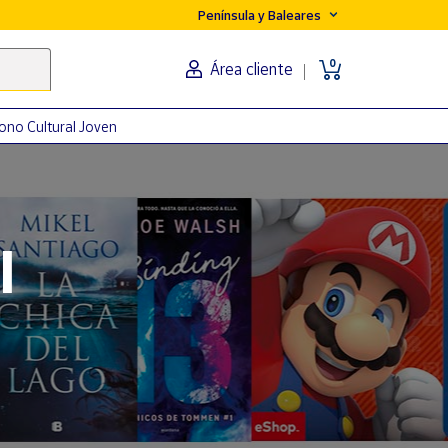
Península y Baleares
0
Área cliente
ono Cultural Joven
orma
l