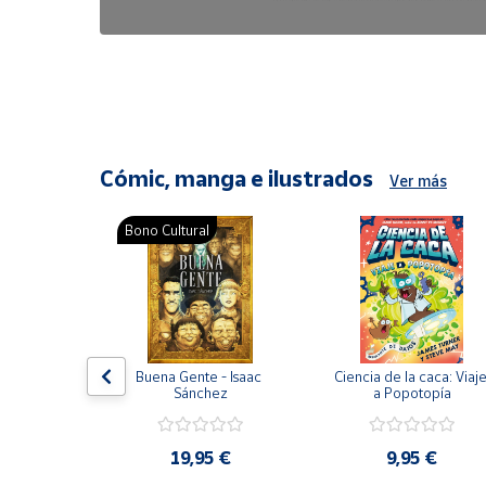
6,47 €
8,25 €
Cómic, manga e ilustrados
Ver más
Bono Cultural
ón del 
Buena Gente - Isaac 
Ciencia de la caca: Viaje
encia en 
Sánchez
a Popotopía
ic
9 €
19,95 €
9,95 €