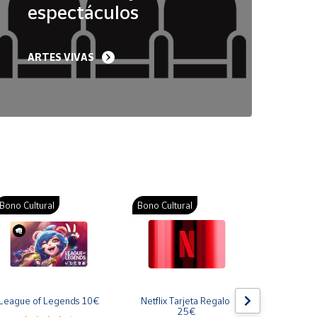
espectáculos
ARTES VIVAS
Bono Cultural
Bono Cultural
Bono Cult
League of Legends 10€
Netflix Tarjeta Regalo 
Gift Card
25€