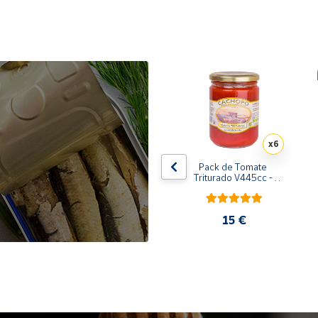
x10
x6
de 
Pack de 10 latas de 
Pack de Tomate 
 
Sardinillas en aceite de 
Triturado V445cc - 
oliva 125 ml
6x400g
31,35 €
15 €