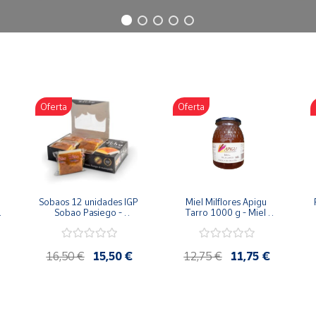
Oferta
Oferta
Sobaos 12 unidades IGP 
Miel Milflores Apigu 
Sobao Pasiego - 
Tarro 1000 g - Miel 
Paquete 1 Kg
Artesana de la Alcarria
16,50 €
15,50 €
12,75 €
11,75 €