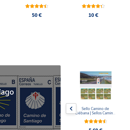
50 €
10 €
NOVEDAD
iago
x5
x5
Tusello Camino de 
Sello Camino de 
ck 
Santiago 2026 | La 
Liébana | Sellos Camino 
Flecha Amarilla | Tarifa 
de Santiago del Norte
A | Pack de 5