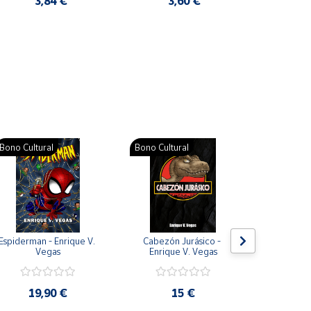
3,84 €
3,60 €
2
Pat
Bono Cultural
Bono Cultural
Bono Cult
Espiderman - Enrique V. 
Cabezón Jurásico - 
Jarripot
Vegas
Enrique V. Vegas
cabezón 
V
19,90 €
15 €
19