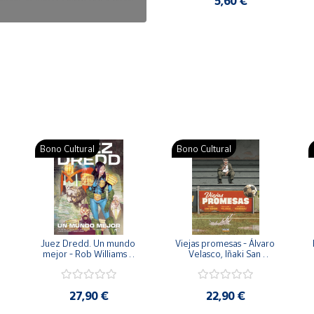
7,50 €
5,60 €
Bono Cultural
Bono Cultural
 
Juez Dredd. Un mundo 
Viejas promesas - Álvaro 
mejor - Rob Williams y 
Velasco, Iñaki San 
Arthur Wyatt
Román y Pedro 
Rodríguez
27,90 €
22,90 €