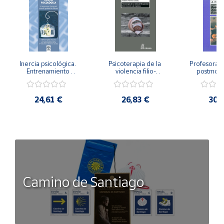
Inercia psicológica. 
Psicoterapia de la 
Profesorado,
Entrenamiento 
violencia filio-
postmode
Emocional para la 
parental. Entre el 
Cambian los
Igualdad de Género.
secreto y la 
cambi
vergüenza.
profes
24,61 €
26,83 €
30,
Camino de Santiago