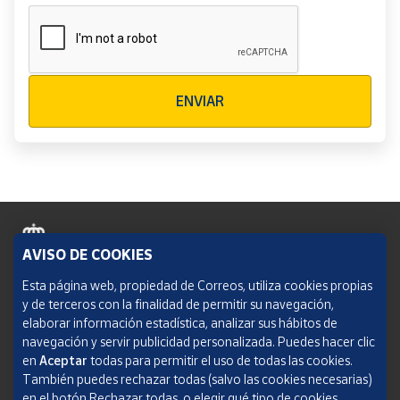
Verificación reCAPTCHA
ENVIAR
AVISO DE COOKIES
Política de cookies
Esta página web, propiedad de Correos, utiliza cookies propias
y de terceros con la finalidad de permitir su navegación,
Aviso legal
elaborar información estadística, analizar sus hábitos de
navegación y servir publicidad personalizada. Puedes hacer clic
Condiciones del servicio
en
Aceptar
todas para permitir el uso de todas las cookies.
También puedes rechazar todas (salvo las cookies necesarias)
Política de Privacidad Web
en el botón Rechazar todas, o elegir qué tipo de cookies