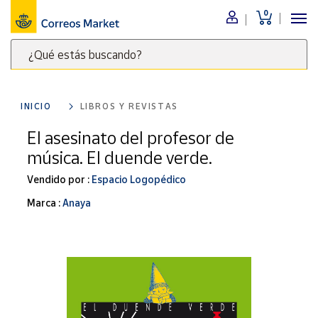
0
Menú
¿Qué estás buscando?
Nuestro
catálogo
Escribe
palabras
INICIO
LIBROS Y REVISTAS
clave
Alimentación
para
El asesinato del profesor de
Bebidas
buscar
música. El duende verde.
Ocio y cultura
productos
en
Vendido por :
Espacio Logopédico
Juguetes y
juegos
Correos
Marca :
Anaya
Market
Libros y
.
revistas
Merchandising
y regalos
Tienda de
Correos