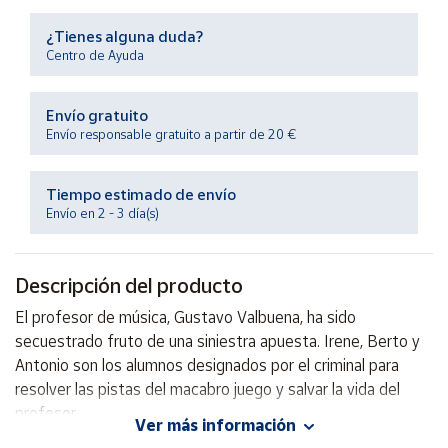
Productos
Solidarios
¿Tienes alguna duda?
Centro de Ayuda
Ayuda
Envío gratuito
Envío responsable gratuito a partir de 20 €
Centro
de ayuda
Tiempo estimado de envío
Contacto
Envío en 2 - 3 día(s)
Vendedores
Descripción del producto
Mapa de
El profesor de música, Gustavo Valbuena, ha sido
vendedores
secuestrado fruto de una siniestra apuesta. Irene, Berto y
Hazte
Antonio son los alumnos designados por el criminal para
vendedor
resolver las pistas del macabro juego y salvar la vida del
profesor.
Área
Ver más información
vendedor