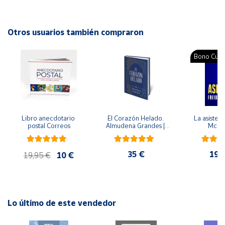
Autor: Jordi Sierra i Fabra
Editorial: Anaya
Cuenta
ISBN: 9788466794916
Otros usuarios también compraron
Idioma: Español
Área
Bono Cultu
cliente
Ubicación
Libro anecdotario 
El Corazón Helado. 
La asistent
Península
postal Correos
Almudena Grandes | 
McFa
y
Edición especial de 
Baleares
lujo | Libro con sello y 
matasellos
35 €
19,
Canarias,
19,95 €
10 €
Ceuta y
Melilla
Lo último de este vendedor